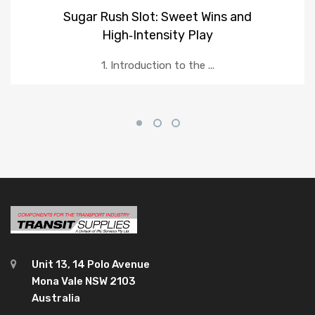
Sugar Rush Slot: Sweet Wins and
High‑Intensity Play
1. Introduction to the ...
Unit 13, 14 Polo Avenue
Mona Vale NSW 2103
Australia