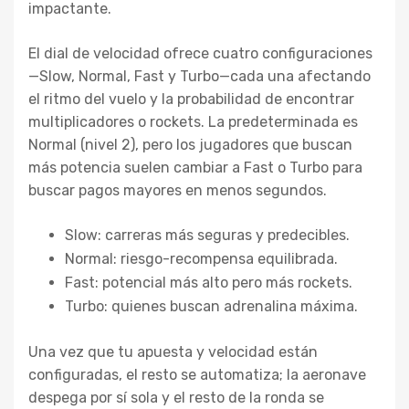
impactante.
El dial de velocidad ofrece cuatro configuraciones
—Slow, Normal, Fast y Turbo—cada una afectando
el ritmo del vuelo y la probabilidad de encontrar
multiplicadores o rockets. La predeterminada es
Normal (nivel 2), pero los jugadores que buscan
más potencia suelen cambiar a Fast o Turbo para
buscar pagos mayores en menos segundos.
Slow: carreras más seguras y predecibles.
Normal: riesgo-recompensa equilibrada.
Fast: potencial más alto pero más rockets.
Turbo: quienes buscan adrenalina máxima.
Una vez que tu apuesta y velocidad están
configuradas, el resto se automatiza; la aeronave
despega por sí sola y el resto de la ronda se