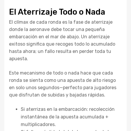
El Aterrizaje Todo o Nada
El clímax de cada ronda es la fase de aterrizaje
donde la aeronave debe tocar una pequeña
embarcación en el mar de abajo. Un aterrizaje
exitoso significa que recoges todo lo acumulado
hasta ahora; un fallo resulta en perder toda tu
apuesta.
Este mecanismo de todo o nada hace que cada
ronda se sienta como una apuesta de alto riesgo
en solo unos segundos—perfecto para jugadores
que disfrutan de subidas y bajadas rápidas.
Si aterrizas en la embarcación: recolección
instantánea de la apuesta acumulada +
multiplicadores.