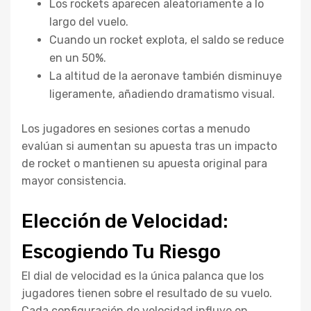
Los rockets aparecen aleatoriamente a lo
largo del vuelo.
Cuando un rocket explota, el saldo se reduce
en un 50%.
La altitud de la aeronave también disminuye
ligeramente, añadiendo dramatismo visual.
Los jugadores en sesiones cortas a menudo
evalúan si aumentan su apuesta tras un impacto
de rocket o mantienen su apuesta original para
mayor consistencia.
Elección de Velocidad:
Escogiendo Tu Riesgo
El dial de velocidad es la única palanca que los
jugadores tienen sobre el resultado de su vuelo.
Cada configuración de velocidad influye en