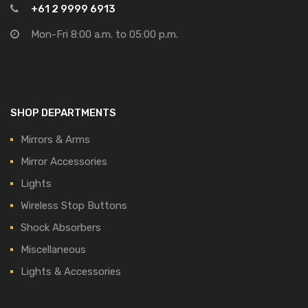
+61 2 9999 6913
Mon-Fri 8:00 a.m. to 05:00 p.m.
SHOP DEPARTMENTS
Mirrors & Arms
Mirror Accessories
Lights
Wireless Stop Buttons
Shock Absorbers
Miscellaneous
Lights & Accessories