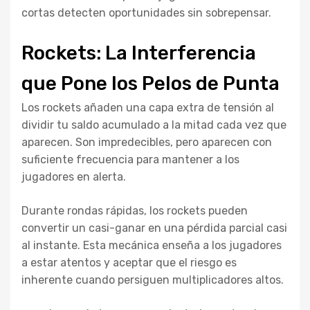
cortas detecten oportunidades sin sobrepensar.
Rockets: La Interferencia
que Pone los Pelos de Punta
Los rockets añaden una capa extra de tensión al
dividir tu saldo acumulado a la mitad cada vez que
aparecen. Son impredecibles, pero aparecen con
suficiente frecuencia para mantener a los
jugadores en alerta.
Durante rondas rápidas, los rockets pueden
convertir un casi-ganar en una pérdida parcial casi
al instante. Esta mecánica enseña a los jugadores
a estar atentos y aceptar que el riesgo es
inherente cuando persiguen multiplicadores altos.