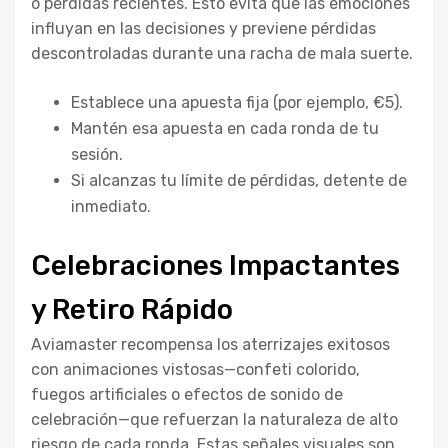
o pérdidas recientes. Esto evita que las emociones
influyan en las decisiones y previene pérdidas
descontroladas durante una racha de mala suerte.
Establece una apuesta fija (por ejemplo, €5).
Mantén esa apuesta en cada ronda de tu
sesión.
Si alcanzas tu límite de pérdidas, detente de
inmediato.
Celebraciones Impactantes
y Retiro Rápido
Aviamaster recompensa los aterrizajes exitosos
con animaciones vistosas—confeti colorido,
fuegos artificiales o efectos de sonido de
celebración—que refuerzan la naturaleza de alto
riesgo de cada ronda. Estas señales visuales son