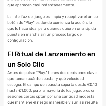
que aparecen casi instantáneamente.
La interfaz del juego es limpia y receptiva; el único
botón de “Play” es donde comienza la acción, lo
que lo hace ideal para quienes quieren una rápida
puesta en marcha sin un proceso largo de
configuración.
El Ritual de Lanzamiento en
un Solo Clic
Antes de pulsar “Play,” tienes dos decisiones clave
que tomar: cuánto apostar y qué velocidad
escoger. El campo de apuesta soporta desde €0.10
hasta €1,000, pero la mayoría de los jugadores en
sesiones cortas optan por una cantidad modesta
que mantiene el riesgo manejable y aún así resulta