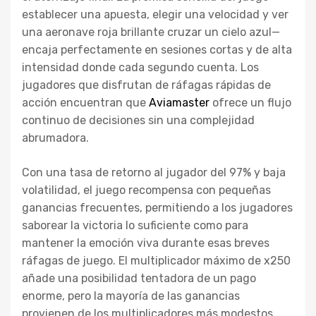
establecer una apuesta, elegir una velocidad y ver
una aeronave roja brillante cruzar un cielo azul—
encaja perfectamente en sesiones cortas y de alta
intensidad donde cada segundo cuenta. Los
jugadores que disfrutan de ráfagas rápidas de
acción encuentran que
Aviamaster
ofrece un flujo
continuo de decisiones sin una complejidad
abrumadora.
Con una tasa de retorno al jugador del 97% y baja
volatilidad, el juego recompensa con pequeñas
ganancias frecuentes, permitiendo a los jugadores
saborear la victoria lo suficiente como para
mantener la emoción viva durante esas breves
ráfagas de juego. El multiplicador máximo de x250
añade una posibilidad tentadora de un pago
enorme, pero la mayoría de las ganancias
provienen de los multiplicadores más modestos