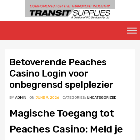
Skip
to
content
Betoverende Peaches
Casino Login voor
onbegrensd spelplezier
BY
ADMIN
ON
JUNE 9, 2026
CATEGORIES:
UNCATEGORIZED
Magische Toegang tot
Peaches Casino: Meld je