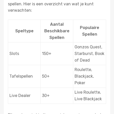
spellen. Hier is een overzicht van wat je kunt
verwachten:
Aantal
Populaire
Speltype
Beschikbare
Spellen
Spellen
Gonzos Quest,
Slots
150+
Starburst, Book
of Dead
Roulette,
Tafelspellen
50+
Blackjack,
Poker
Live Roulette,
Live Dealer
30+
Live Blackjack