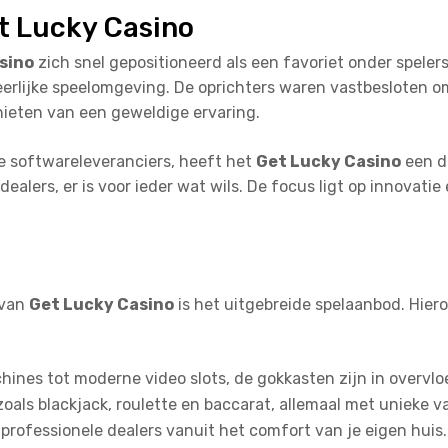
t Lucky Casino
sino
zich snel gepositioneerd als een favoriet onder spelers
eerlijke speelomgeving. De oprichters waren vastbesloten om
ieten van een geweldige ervaring.
 softwareleveranciers, heeft het
Get Lucky Casino
een di
dealers, er is voor ieder wat wils. De focus ligt op innovat
 van
Get Lucky Casino
is het uitgebreide spelaanbod. Hier
hines tot moderne video slots, de gokkasten zijn in overvl
oals blackjack, roulette en baccarat, allemaal met unieke va
 professionele dealers vanuit het comfort van je eigen huis.