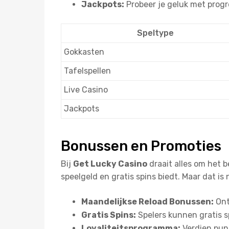
Jackpots:
Probeer je geluk met prog
Speltype
Gokkasten
Tafelspellen
Live Casino
Jackpots
Bonussen en Promoties
Bij
Get Lucky Casino
draait alles om het 
speelgeld en gratis spins biedt. Maar dat is
Maandelijkse Reload Bonussen:
Ont
Gratis Spins:
Spelers kunnen gratis s
Loyaliteitsprogramma:
Verdien punt