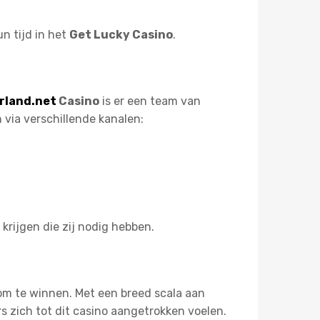
n tijd in het
Get Lucky Casino
.
rland.net
Casino
is er een team van
via verschillende kanalen:
 krijgen die zij nodig hebben.
m te winnen. Met een breed scala aan
s zich tot dit casino aangetrokken voelen.