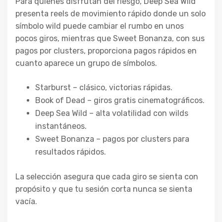
Para quienes disfrutan del riesgo, Deep Sea Wild
presenta reels de movimiento rápido donde un solo
símbolo wild puede cambiar el rumbo en unos
pocos giros, mientras que Sweet Bonanza, con sus
pagos por clusters, proporciona pagos rápidos en
cuanto aparece un grupo de símbolos.
Starburst – clásico, victorias rápidas.
Book of Dead – giros gratis cinematográficos.
Deep Sea Wild – alta volatilidad con wilds
instantáneos.
Sweet Bonanza – pagos por clusters para
resultados rápidos.
La selección asegura que cada giro se sienta con
propósito y que tu sesión corta nunca se sienta
vacía.