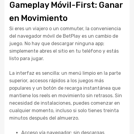
Gameplay Móvil-First: Ganar
en Movimiento
Si eres un viajero o un commuter, la conveniencia
del navegador móvil de BetPlay es un cambio de
juego. No hay que descargar ninguna app;
simplemente abres el sitio en tu teléfono y estás
listo para jugar.
La interfaz es sencilla: un menú limpio en la parte
superior, accesos rápidos a los juegos más
populares y un botón de recarga instantánea que
mantiene los reels en movimiento sin retrasos. Sin
necesidad de instalaciones, puedes comenzar en
cualquier momento, incluso si solo tienes treinta
minutos después del almuerzo.
Acceso vía navegador: sin descargas