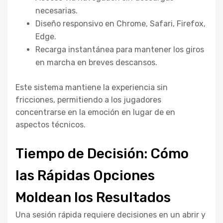
necesarias.
Diseño responsivo en Chrome, Safari, Firefox,
Edge.
Recarga instantánea para mantener los giros
en marcha en breves descansos.
Este sistema mantiene la experiencia sin
fricciones, permitiendo a los jugadores
concentrarse en la emoción en lugar de en
aspectos técnicos.
Tiempo de Decisión: Cómo
las Rápidas Opciones
Moldean los Resultados
Una sesión rápida requiere decisiones en un abrir y