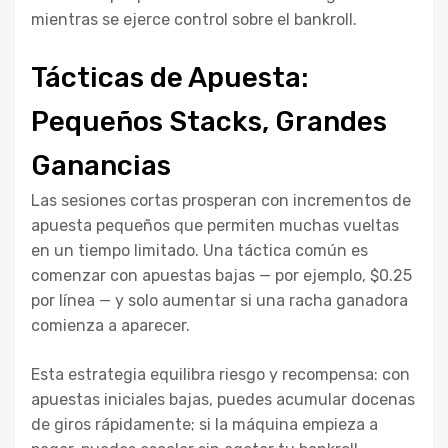
mientras se ejerce control sobre el bankroll.
Tácticas de Apuesta:
Pequeños Stacks, Grandes
Ganancias
Las sesiones cortas prosperan con incrementos de
apuesta pequeños que permiten muchas vueltas
en un tiempo limitado. Una táctica común es
comenzar con apuestas bajas — por ejemplo, $0.25
por línea — y solo aumentar si una racha ganadora
comienza a aparecer.
Esta estrategia equilibra riesgo y recompensa: con
apuestas iniciales bajas, puedes acumular docenas
de giros rápidamente; si la máquina empieza a