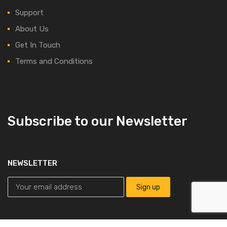
Support
About Us
Get In Touch
Terms and Conditions
Subscribe to our Newsletter
NEWSLETTER