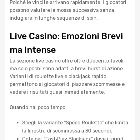
Poiché le vincite arrivano rapidamente, i giocatori
possono valutare la mossa successiva senza
indugiare in lunghe sequenze di spin.
Live Casino: Emozioni Brevi
ma Intense
La sezione live casino offre oltre duecento tavoli,
ma solo pochi sono adatti a brevi burst di azione.
Varianti di roulette live e blackjack rapido
permettono ai giocatori di piazzare scommesse e
vedere i risultati quasi immediatamente.
Quando hai poco tempo:
Scegli la variante “Speed Roulette” che limita
la finestra di scommessa a 30 secondi.
Opta per “Fast‑Play Blackjack” dove i round