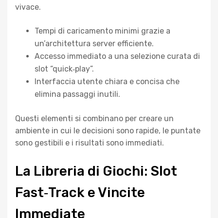
vivace.
Tempi di caricamento minimi grazie a
un’architettura server efficiente.
Accesso immediato a una selezione curata di
slot “quick‑play”.
Interfaccia utente chiara e concisa che
elimina passaggi inutili.
Questi elementi si combinano per creare un
ambiente in cui le decisioni sono rapide, le puntate
sono gestibili e i risultati sono immediati.
La Libreria di Giochi: Slot
Fast‑Track e Vincite
Immediate