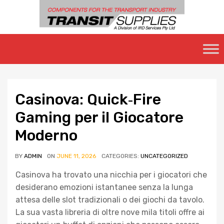
Skip
to
content
Casinova: Quick‑Fire
Gaming per il Giocatore
Moderno
BY
ADMIN
ON
JUNE 11, 2026
CATEGORIES:
UNCATEGORIZED
Casinova ha trovato una nicchia per i giocatori che
desiderano emozioni istantanee senza la lunga
attesa delle slot tradizionali o dei giochi da tavolo.
La sua vasta libreria di oltre nove mila titoli offre ai