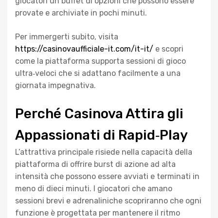
giocatori un buffet di opzioni che possono essere
provate e archiviate in pochi minuti.
Per immergerti subito, visita
https://casinovaufficiale-it.com/it-it/
e scopri
come la piattaforma supporta sessioni di gioco
ultra‑veloci che si adattano facilmente a una
giornata impegnativa.
Perché Casinova Attira gli
Appassionati di Rapid‑Play
L’attrattiva principale risiede nella capacità della
piattaforma di offrire burst di azione ad alta
intensità che possono essere avviati e terminati in
meno di dieci minuti. I giocatori che amano
sessioni brevi e adrenaliniche scopriranno che ogni
funzione è progettata per mantenere il ritmo