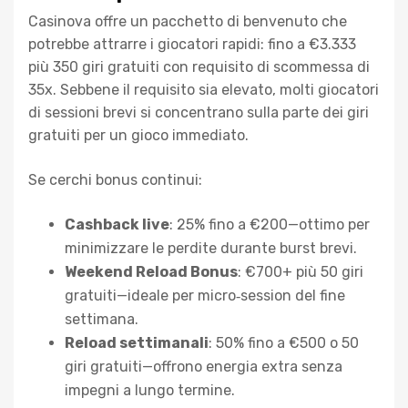
Casinova offre un pacchetto di benvenuto che
potrebbe attrarre i giocatori rapidi: fino a €3.333
più 350 giri gratuiti con requisito di scommessa di
35x. Sebbene il requisito sia elevato, molti giocatori
di sessioni brevi si concentrano sulla parte dei giri
gratuiti per un gioco immediato.
Se cerchi bonus continui:
Cashback live
: 25% fino a €200—ottimo per
minimizzare le perdite durante burst brevi.
Weekend Reload Bonus
: €700+ più 50 giri
gratuiti—ideale per micro‑session del fine
settimana.
Reload settimanali
: 50% fino a €500 o 50
giri gratuiti—offrono energia extra senza
impegni a lungo termine.