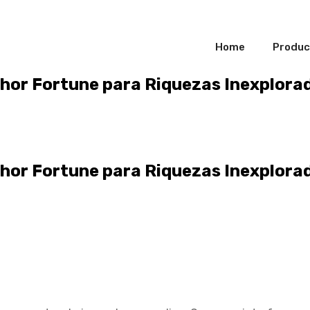
Home
Produc
hor Fortune para Riquezas Inexplora
hor Fortune para Riquezas Inexplora