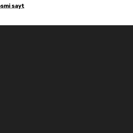
əsmi sayt