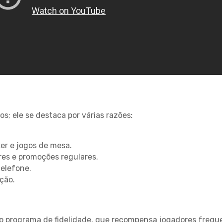
s; ele se destaca por várias razões:
ker e jogos de mesa.
res e promoções regulares.
telefone.
ção.
o programa de fidelidade, que recompensa jogadores frequ