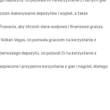
ego depozytu, co pozwala im na korzystanie z różnych gier
graczom dokonywanie depozytów i wypłat, a także
frowania, aby chronić dane osobowe i finansowe graczy,
ym Vulkan Vegas, co pozwala graczom na korzystanie z
pierwszego depozytu, co pozwoli Ci na korzystanie z
zpieczne i przyjemne korzystanie z gier i nagród, dlatego