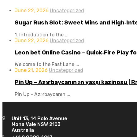
June 22, 2026
Uncategorized
Sugar Rush Slot: Sweet Wins and High‑Int
1. Introduction to the ...
June 22, 2026
Uncategorized
Leon bet Online Casino – Quick‑Fire Play 
Welcome to the Fast Lane ...
June 21, 2026
Uncategorized
Pin Up – Azərbaycanın ən yaxşı kazinosu | R
Pin Up - Azərbaycanın ...
Unit 13, 14 Polo Avenue
Mona Vale NSW 2103
Australia