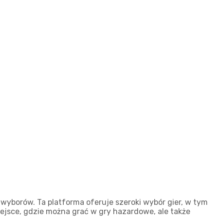
wyborów. Ta platforma oferuje szeroki wybór gier, w tym
 miejsce, gdzie można grać w gry hazardowe, ale także