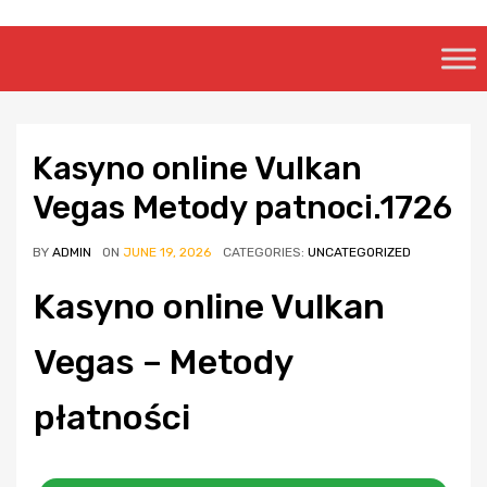
Skip
to
content
Kasyno online Vulkan
Vegas Metody patnoci.1726
BY
ADMIN
ON
JUNE 19, 2026
CATEGORIES:
UNCATEGORIZED
Kasyno online Vulkan
Vegas – Metody
płatności