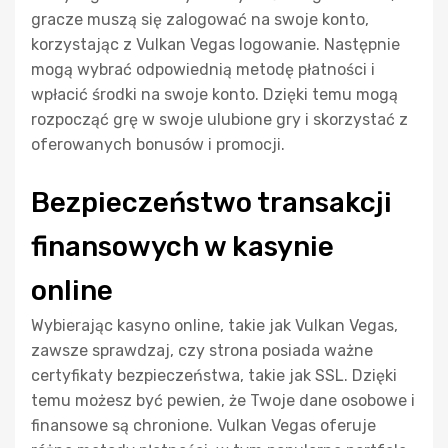
gracze muszą się zalogować na swoje konto,
korzystając z Vulkan Vegas logowanie. Następnie
mogą wybrać odpowiednią metodę płatności i
wpłacić środki na swoje konto. Dzięki temu mogą
rozpocząć grę w swoje ulubione gry i skorzystać z
oferowanych bonusów i promocji.
Bezpieczeństwo transakcji
finansowych w kasynie
online
Wybierając kasyno online, takie jak Vulkan Vegas,
zawsze sprawdzaj, czy strona posiada ważne
certyfikaty bezpieczeństwa, takie jak SSL. Dzięki
temu możesz być pewien, że Twoje dane osobowe i
finansowe są chronione. Vulkan Vegas oferuje