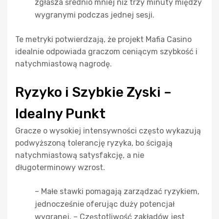
zgłasza średnio mniej niż trzy minuty między
wygranymi podczas jednej sesji.
Te metryki potwierdzają, że projekt Mafia Casino
idealnie odpowiada graczom ceniącym szybkość i
natychmiastową nagrodę.
Ryzyko i Szybkie Zyski –
Idealny Punkt
Gracze o wysokiej intensywności często wykazują
podwyższoną tolerancję ryzyka, bo ścigają
natychmiastową satysfakcję, a nie
długoterminowy wzrost.
– Małe stawki pomagają zarządzać ryzykiem,
jednocześnie oferując duży potencjał
wygranej.
– Częstotliwość zakładów jest