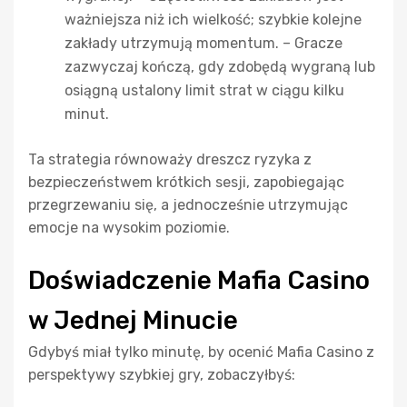
ważniejsza niż ich wielkość; szybkie kolejne
zakłady utrzymują momentum.
– Gracze
zazwyczaj kończą, gdy zdobędą wygraną lub
osiągną ustalony limit strat w ciągu kilku
minut.
Ta strategia równoważy dreszcz ryzyka z
bezpieczeństwem krótkich sesji, zapobiegając
przegrzewaniu się, a jednocześnie utrzymując
emocje na wysokim poziomie.
Doświadczenie Mafia Casino
w Jednej Minucie
Gdybyś miał tylko minutę, by ocenić Mafia Casino z
perspektywy szybkiej gry, zobaczyłbyś: