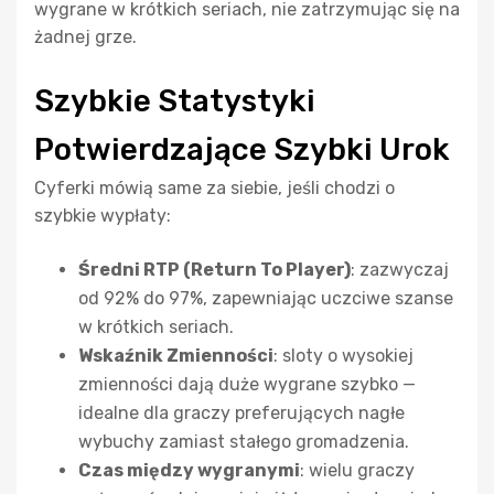
wygrane w krótkich seriach, nie zatrzymując się na
żadnej grze.
Szybkie Statystyki
Potwierdzające Szybki Urok
Cyferki mówią same za siebie, jeśli chodzi o
szybkie wypłaty:
Średni RTP (Return To Player)
: zazwyczaj
od 92% do 97%, zapewniając uczciwe szanse
w krótkich seriach.
Wskaźnik Zmienności
: sloty o wysokiej
zmienności dają duże wygrane szybko —
idealne dla graczy preferujących nagłe
wybuchy zamiast stałego gromadzenia.
Czas między wygranymi
: wielu graczy