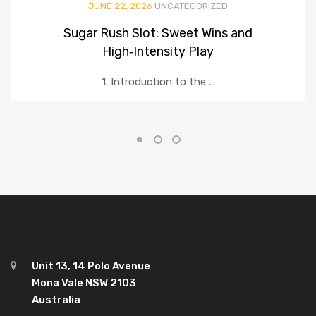
JUNE 22, 2026
UNCATEGORIZED
Sugar Rush Slot: Sweet Wins and
High‑Intensity Play
1. Introduction to the ...
Unit 13, 14 Polo Avenue
Mona Vale NSW 2103
Australia