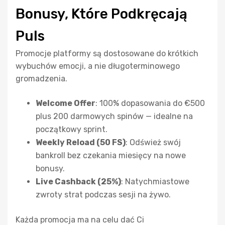
Bonusy, Które Podkręcają
Puls
Promocje platformy są dostosowane do krótkich
wybuchów emocji, a nie długoterminowego
gromadzenia.
Welcome Offer
: 100% dopasowania do €500
plus 200 darmowych spinów — idealne na
początkowy sprint.
Weekly Reload (50 FS)
: Odśwież swój
bankroll bez czekania miesięcy na nowe
bonusy.
Live Cashback (25%)
: Natychmiastowe
zwroty strat podczas sesji na żywo.
Każda promocja ma na celu dać Ci