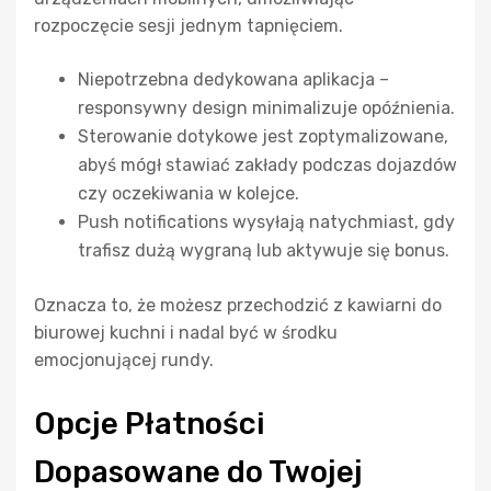
rozpoczęcie sesji jednym tapnięciem.
Niepotrzebna dedykowana aplikacja –
responsywny design minimalizuje opóźnienia.
Sterowanie dotykowe jest zoptymalizowane,
abyś mógł stawiać zakłady podczas dojazdów
czy oczekiwania w kolejce.
Push notifications wysyłają natychmiast, gdy
trafisz dużą wygraną lub aktywuje się bonus.
Oznacza to, że możesz przechodzić z kawiarni do
biurowej kuchni i nadal być w środku
emocjonującej rundy.
Opcje Płatności
Dopasowane do Twojej