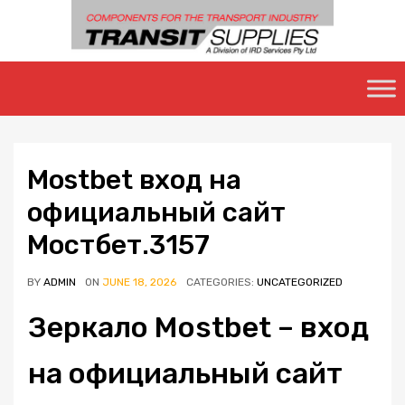
Skip
to
content
Mostbet вход на
официальный сайт
Мостбет.3157
BY
ADMIN
ON
JUNE 18, 2026
CATEGORIES:
UNCATEGORIZED
Зеркало Mostbet – вход
на официальный сайт