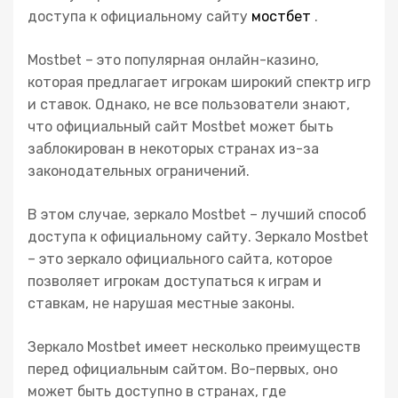
доступа к официальному сайту
мостбет
.
Mostbet – это популярная онлайн-казино,
которая предлагает игрокам широкий спектр игр
и ставок. Однако, не все пользователи знают,
что официальный сайт Mostbet может быть
заблокирован в некоторых странах из-за
законодательных ограничений.
В этом случае, зеркало Mostbet – лучший способ
доступа к официальному сайту. Зеркало Mostbet
– это зеркало официального сайта, которое
позволяет игрокам доступаться к играм и
ставкам, не нарушая местные законы.
Зеркало Mostbet имеет несколько преимуществ
перед официальным сайтом. Во-первых, оно
может быть доступно в странах, где