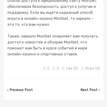
способ доступа к официальному сайту Mostbet,
обеспечивая безопасность, доступ к услугам и
поддержку. Если вы ищете надежный способ
играть в онлайн-казино Mostbet, то зеркало –
это то, что вам нужно.
Также, зеркало Mostbet позволяет вам получать
доступ к новостям и обзорам Mostbet, что
поможет вам быть в курсе событий в мире
онлайн-казино и спортивных ставок.
0
2
Like (
0
)
Share (0)
Post
Previous Post
Next Post
navigation