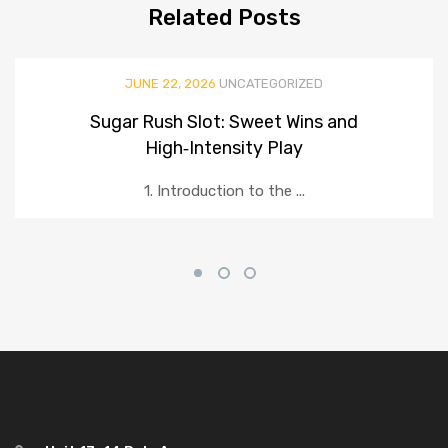
Related
Posts
JUNE 22, 2026
UNCATEGORIZED
Sugar Rush Slot: Sweet Wins and
High‑Intensity Play
1. Introduction to the ...