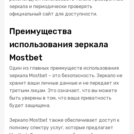
зеркала и периодически проверять
официальный сайт для доступности.
Преимущества
использования зеркала
Mostbet
Один из главных преимуществ использования
зеркала Mostbet – это безопасность. Зеркало не
хранит ваши личные данные и не передает их
третьим лицам. Это означает, что вы можете
быть уверены в том, что ваша приватность
будет защищена.
Зеркало Mostbet также обеспечивает доступ к
полному спектру услуг, которые предлагает