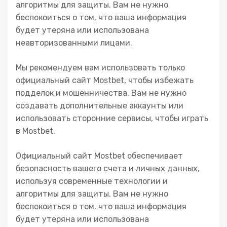
алгоритмы для защиты. Вам не нужно
беспокоиться о том, что ваша информация
будет утеряна или использована
неавторизованными лицами.
Мы рекомендуем вам использовать только
официальный сайт Mostbet, чтобы избежать
подделок и мошенничества. Вам не нужно
создавать дополнительные аккаунты или
использовать сторонние сервисы, чтобы играть
в Mostbet.
Официальный сайт Mostbet обеспечивает
безопасность вашего счета и личных данных,
используя современные технологии и
алгоритмы для защиты. Вам не нужно
беспокоиться о том, что ваша информация
будет утеряна или использована