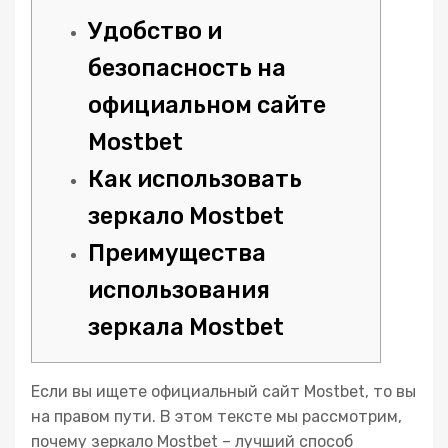
Удобство и
безопасность на
официальном сайте
Mostbet
Как использовать
зеркало Mostbet
Преимущества
использования
зеркала Mostbet
Если вы ищете официальный сайт Mostbet, то вы
на правом пути. В этом тексте мы рассмотрим,
почему зеркало Mostbet – лучший способ