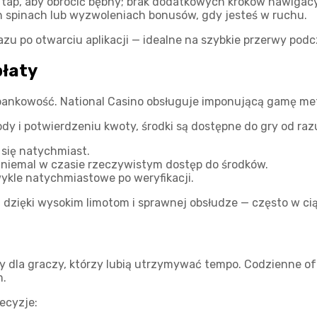
tap, aby obrócić bębny; brak dodatkowych kroków nawigac
 spinach lub wyzwoleniach bonusów, gdy jesteś w ruchu.
zu po otwarciu aplikacji — idealne na szybkie przerwy pod
płaty
bankowość. National Casino obsługuje imponującą gamę met
y i potwierdzeniu kwoty, środki są dostępne do gry od raz
ą się natychmiast.
 niemal w czasie rzeczywistym dostęp do środków.
kle natychmiastowe po weryfikacji.
i dzięki wysokim limotom i sprawnej obsłudze — często w ci
y dla graczy, którzy lubią utrzymywać tempo. Codzienne o
m.
ecyzje: