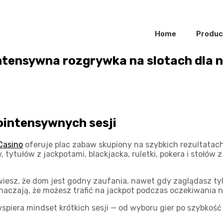
Home
Produc
 intensywna rozgrywka na slotach dla
ointensywnych sesji
Casino
oferuje plac zabaw skupiony na szybkich rezultatach.
ytułów z jackpotami, blackjacka, ruletki, pokera i stołów z
wiesz, że dom jest godny zaufania, nawet gdy zaglądasz tyl
naczają, że możesz trafić na jackpot podczas oczekiwania na
spiera mindset krótkich sesji — od wyboru gier po szybkość