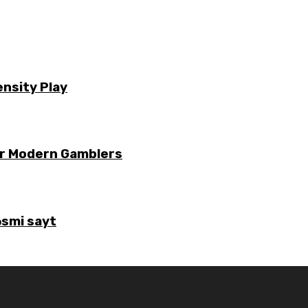
ensity Play
for Modern Gamblers
əsmi sayt