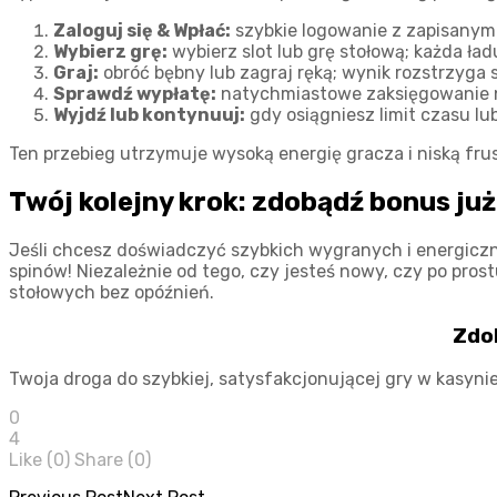
Zaloguj się & Wpłać:
szybkie logowanie z zapisanymi
Wybierz grę:
wybierz slot lub grę stołową; każda ład
Graj:
obróć bębny lub zagraj ręką; wynik rozstrzyga s
Sprawdź wypłatę:
natychmiastowe zaksięgowanie na 
Wyjdź lub kontynuuj:
gdy osiągniesz limit czasu lub
Ten przebieg utrzymuje wysoką energię gracza i niską frus
Twój kolejny krok: zdobądź bonus już
Jeśli chcesz doświadczyć szybkich wygranych i energicz
spinów! Niezależnie od tego, czy jesteś nowy, czy po pro
stołowych bez opóźnień.
Zdo
Twoja droga do szybkiej, satysfakcjonującej gry w kasynie
0
4
Like (
0
)
Share (0)