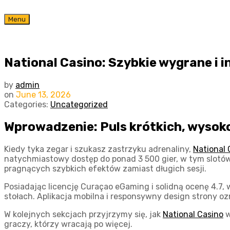
Skip
Menu
to
content
National Casino: Szybkie wygrane i
by
admin
on
June 13, 2026
Categories:
Uncategorized
Wprowadzenie: Puls krótkich, wysok
Kiedy tyka zegar i szukasz zastrzyku adrenaliny,
National 
natychmiastowy dostęp do ponad 3 500 gier, w tym slotów, t
pragnących szybkich efektów zamiast długich sesji.
Posiadając licencję Curaçao eGaming i solidną ocenę 4.7, 
stołach. Aplikacja mobilna i responsywny design strony oz
W kolejnych sekcjach przyjrzymy się, jak
National Casino
w
graczy, którzy wracają po więcej.