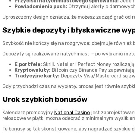
Przyciski natychmiastowego spinowania:
Jeden 
Powiadomienia push:
Otrzymuj alerty o darmowych
Uproszczony design oznacza, że możesz zacząć grać od ra
Szybkie depozyty i błyskawiczne wy
Szybkość nie kończy się na rozgrywce; obejmuje również 
Depozyty są realizowane natychmiast — po wybraniu metod
E‑portfele:
Skrill, Neteller i Perfect Money rozliczaj
Kryptowaluty:
Bitcoin czy Binance Pay zapewniają
Tradycyjne karty:
Depozyty Visa/Mastercard są zwy
Gdy przychodzi czas na wypłatę, proces jest równie szybk
Urok szybkich bonusów
Kalendarz promocyjny
National Casino
jest zaprojektowan
reloadowe w piątki można odebrać z minimalnym wysiłkie
Te bonusy są tak skonstruowane, aby nagradzać szybkie d