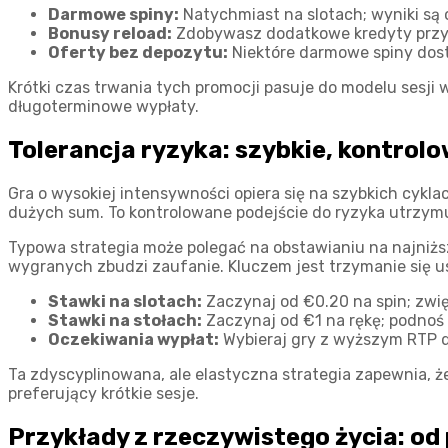
Darmowe spiny:
Natychmiast na slotach; wyniki są 
Bonusy reload:
Zdobywasz dodatkowe kredyty przy 
Oferty bez depozytu:
Niektóre darmowe spiny dos
Krótki czas trwania tych promocji pasuje do modelu sesji
długoterminowe wypłaty.
Tolerancja ryzyka: szybkie, kontrol
Gra o wysokiej intensywności opiera się na szybkich cykl
dużych sum. To kontrolowane podejście do ryzyka utrzymuj
Typowa strategia może polegać na obstawianiu na najniżs
wygranych zbudzi zaufanie. Kluczem jest trzymanie się ust
Stawki na slotach:
Zaczynaj od €0.20 na spin; zwię
Stawki na stołach:
Zaczynaj od €1 na rękę; podnoś
Oczekiwania wypłat:
Wybieraj gry z wyższym RTP d
Ta zdyscyplinowana, ale elastyczna strategia zapewnia, ż
preferujący krótkie sesje.
Przykłady z rzeczywistego życia: od