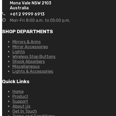
Mona Vale NSW 2103
Australia
+61 2 9999 6913
Mon-Fri 8:00 a.m. to 05:00 p.m.
SHOP DEPARTMENTS
Mirrors & Arms
Mirror Accessories
Lights
Wireless Stop Buttons
Shock Absorbers
Miscellaneous
Lights & Accessories
Quick Links
Home
Product
Support
About Us
Get In Touch