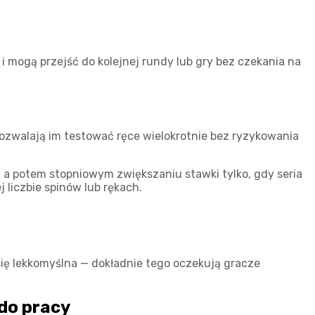
i mogą przejść do kolejnej rundy lub gry bez czekania na
pozwalają im testować ręce wielokrotnie bez ryzykowania
 a potem stopniowym zwiększaniu stawki tylko, gdy seria
 liczbie spinów lub rękach.
się lekkomyślna — dokładnie tego oczekują gracze
do pracy