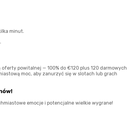
ilka minut.
.
ną oferty powitalnej — 100% do €120 plus 120 darmowych
miastową moc, aby zanurzyć się w slotach lub grach
nów!
ychmiastowe emocje i potencjalne wielkie wygrane!