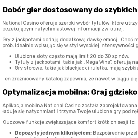
Dobór gier dostosowany do szybkich
National Casino oferuje szeroki wybór tytułów, które utr
oczekującym natychmiastowej informacji zwrotnej.
Gry z jackpotami dodają dodatkową dawkę emocji. Choć mo
prób, idealnie wpisując się w styl wysokiej intensywności g
Ulubione sloty często mają limit 20‑do‑30 spinów.
Tytuły z jackpotami, takie jak „Mega Wins”, oferują
Gry stołowe, takie jak blackjack i ruletka, mają szybk
Ten zróżnicowany katalog zapewnia, że nawet w ciągu pi
Optymalizacja mobilna: Graj gdzieko
Aplikacja mobilna National Casino została zaprojektowana 
ładuje się natychmiast i trzyma Twoje ulubione gry pod rę
Kluczowe funkcje zwiększające komfort krótkich sesji to:
Depozyty jednym kliknięciem:
Bezpośrednie przele