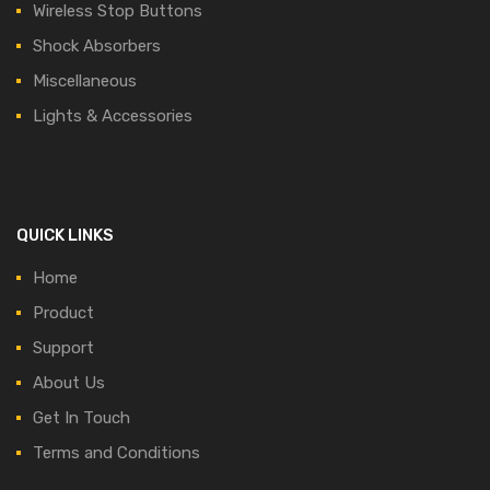
Wireless Stop Buttons
Shock Absorbers
Miscellaneous
Lights & Accessories
QUICK LINKS
Home
Product
Support
About Us
Get In Touch
Terms and Conditions