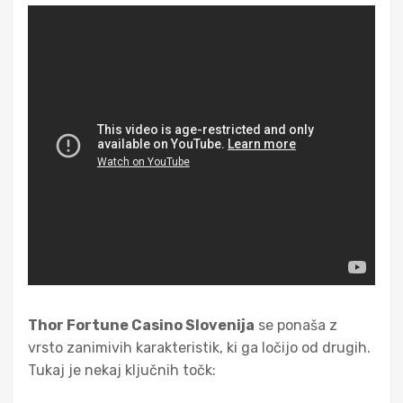
Thor Fortune Casino Slovenija
se ponaša z
vrsto zanimivih karakteristik, ki ga ločijo od drugih.
Tukaj je nekaj ključnih točk: