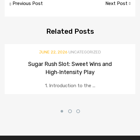
Previous Post
Next Post
navigation
Related
Posts
JUNE 22, 2026
UNCATEGORIZED
Sugar Rush Slot: Sweet Wins and
High‑Intensity Play
1. Introduction to the ...