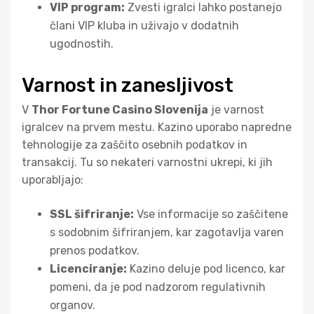
VIP program:
Zvesti igralci lahko postanejo
člani VIP kluba in uživajo v dodatnih
ugodnostih.
Varnost in zanesljivost
V
Thor Fortune Casino Slovenija
je varnost
igralcev na prvem mestu. Kazino uporabo napredne
tehnologije za zaščito osebnih podatkov in
transakcij. Tu so nekateri varnostni ukrepi, ki jih
uporabljajo:
SSL šifriranje:
Vse informacije so zaščitene
s sodobnim šifriranjem, kar zagotavlja varen
prenos podatkov.
Licenciranje:
Kazino deluje pod licenco, kar
pomeni, da je pod nadzorom regulativnih
organov.