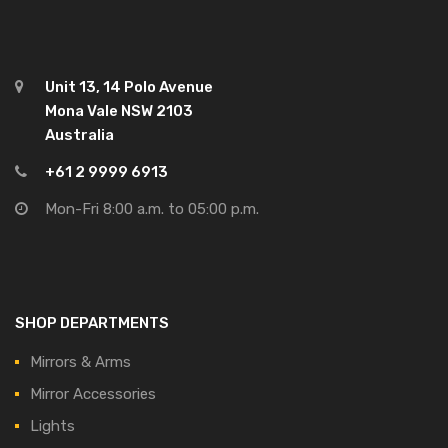
Unit 13, 14 Polo Avenue
Mona Vale NSW 2103
Australia
+61 2 9999 6913
Mon-Fri 8:00 a.m. to 05:00 p.m.
SHOP DEPARTMENTS
Mirrors & Arms
Mirror Accessories
Lights