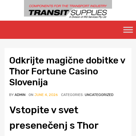
Skip
to
content
Odkrijte magične dobitke v
Thor Fortune Casino
Slovenija
BY
ADMIN
ON
JUNE 4, 2026
CATEGORIES:
UNCATEGORIZED
Vstopite v svet
presenečenj s Thor