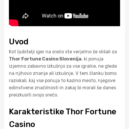
Uvod
Kot ljubitelji iger na srečo ste verjetno že slišali za
Thor Fortune Casino Slovenija
, ki ponuja
izjemno zabavno izkušnjo za vse igralce, ne glede
na njihovo znanje ali izkušnje. V tem članku bomo
raziskali, kaj vse ponuja to kazino mesto, njegove
edinstvene značilnosti in zakaj bi morali še danes
preizkusiti svojo srečo.
Karakteristike Thor Fortune
Casino