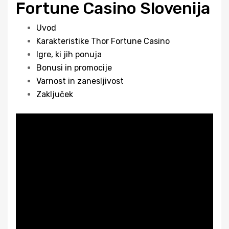
Fortune Casino Slovenija
Uvod
Karakteristike Thor Fortune Casino
Igre, ki jih ponuja
Bonusi in promocije
Varnost in zanesljivost
Zaključek