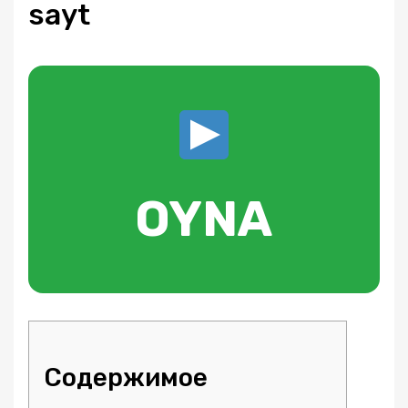
sayt
OYNA
Содержимое