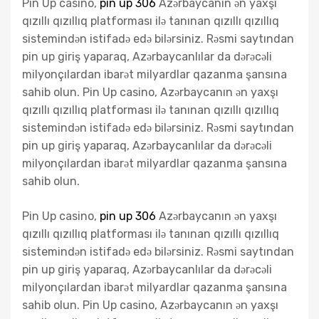
Pin Up casino,
pin up 306
Azərbaycanın ən yaxşı
qızıllı qızıllıq platforması ilə tanınan qızıllı qızıllıq
sistemindən istifadə edə bilərsiniz. Rəsmi saytından
pin up giriş yaparaq, Azərbaycanlılar da dərəcəli
milyonçılardan ibarət milyardlar qazanma şansına
sahib olun. Pin Up casino, Azərbaycanın ən yaxşı
qızıllı qızıllıq platforması ilə tanınan qızıllı qızıllıq
sistemindən istifadə edə bilərsiniz. Rəsmi saytından
pin up giriş yaparaq, Azərbaycanlılar da dərəcəli
milyonçılardan ibarət milyardlar qazanma şansına
sahib olun.
Pin Up casino,
pin up 306
Azərbaycanın ən yaxşı
qızıllı qızıllıq platforması ilə tanınan qızıllı qızıllıq
sistemindən istifadə edə bilərsiniz. Rəsmi saytından
pin up giriş yaparaq, Azərbaycanlılar da dərəcəli
milyonçılardan ibarət milyardlar qazanma şansına
sahib olun. Pin Up casino, Azərbaycanın ən yaxşı