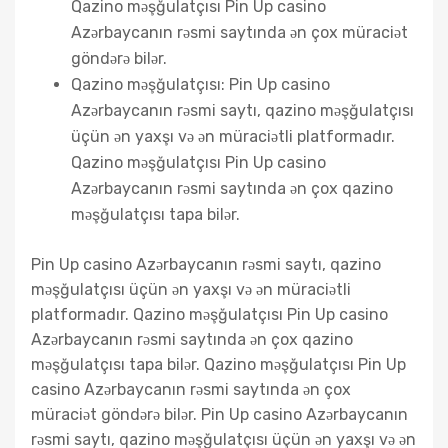
Qazino məşğulatçısı Pin Up casino
Azərbaycanın rəsmi saytında ən çox müraciət
göndərə bilər.
Qazino məşğulatçısı: Pin Up casino
Azərbaycanın rəsmi saytı, qazino məşğulatçısı
üçün ən yaxşı və ən müraciətli platformadır.
Qazino məşğulatçısı Pin Up casino
Azərbaycanın rəsmi saytında ən çox qazino
məşğulatçısı tapa bilər.
Pin Up casino Azərbaycanın rəsmi saytı, qazino
məşğulatçısı üçün ən yaxşı və ən müraciətli
platformadır. Qazino məşğulatçısı Pin Up casino
Azərbaycanın rəsmi saytında ən çox qazino
məşğulatçısı tapa bilər. Qazino məşğulatçısı Pin Up
casino Azərbaycanın rəsmi saytında ən çox
müraciət göndərə bilər. Pin Up casino Azərbaycanın
rəsmi saytı, qazino məşğulatçısı üçün ən yaxşı və ən