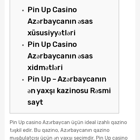
Pin Up Casino
Azərbaycanın əsas
xüsusiyyətləri
Pin Up Casino
Azərbaycanın əsas
xidmətləri
Pin Up – Azərbaycanın
ən yaxşı kazinosu Rəsmi
sayt
Pin Up casino Azərbaycan üçün ideal izahlı qazino
təşkil edir. Bu qazino, Azərbaycanın qazino
məşğulatçısı üçün ən yaxşı seçimdir. Pin Up casino