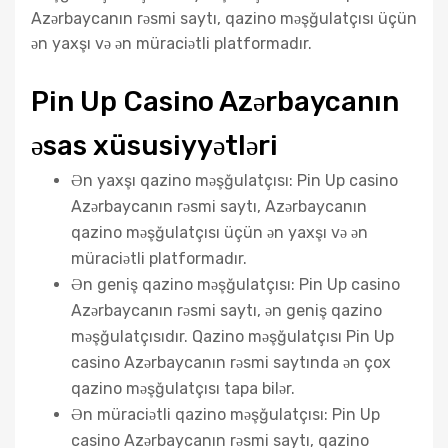
Azərbaycanın rəsmi saytı, qazino məşğulatçısı üçün
ən yaxşı və ən müraciətli platformadır.
Pin Up Casino Azərbaycanın
əsas xüsusiyyətləri
Ən yaxşı qazino məşğulatçısı: Pin Up casino
Azərbaycanın rəsmi saytı, Azərbaycanın
qazino məşğulatçısı üçün ən yaxşı və ən
müraciətli platformadır.
Ən geniş qazino məşğulatçısı: Pin Up casino
Azərbaycanın rəsmi saytı, ən geniş qazino
məşğulatçısıdır. Qazino məşğulatçısı Pin Up
casino Azərbaycanın rəsmi saytında ən çox
qazino məşğulatçısı tapa bilər.
Ən müraciətli qazino məşğulatçısı: Pin Up
casino Azərbaycanın rəsmi saytı, qazino