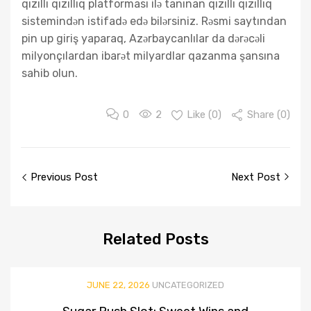
qızıllı qızıllıq platforması ilə tanınan qızıllı qızıllıq
sistemindən istifadə edə bilərsiniz. Rəsmi saytından
pin up giriş yaparaq, Azərbaycanlılar da dərəcəli
milyonçılardan ibarət milyardlar qazanma şansına
sahib olun.
0
2
Like (
0
)
Share (0)
Post
Previous Post
Next Post
navigation
Related
Posts
JUNE 22, 2026
UNCATEGORIZED