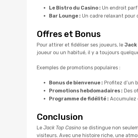
Le Bistro du Casino :
Un endroit parfa
Bar Lounge :
Un cadre relaxant pour d
Offres et Bonus
Pour attirer et fidéliser ses joueurs, le
Jack
joueur ou un habitué, il y a toujours quelq
Exemples de promotions populaires :
Bonus de bienvenue :
Profitez d’un b
Promotions hebdomadaires :
Des of
Programme de fidélité :
Accumulez de
Conclusion
Le
Jack Top Casino
se distingue non seulem
visiteurs. Avec une histoire riche, une atmo