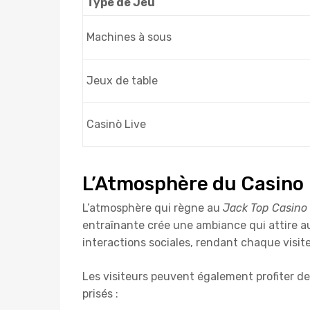
Type de Jeu
Machines à sous
Jeux de table
Casinò Live
L’Atmosphère du Casino
L’atmosphère qui règne au
Jack Top Casino
entraînante crée une ambiance qui attire au
interactions sociales, rendant chaque visi
Les visiteurs peuvent également profiter de 
prisés :