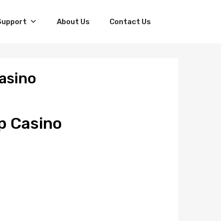
Skip
Support
About Us
Contact Us
to
content
asino
op Casino