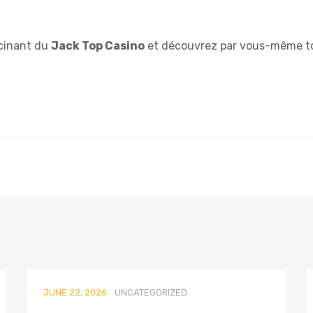
scinant du
Jack Top Casino
et découvrez par vous-même tout 
JUNE 22, 2026
UNCATEGORIZED