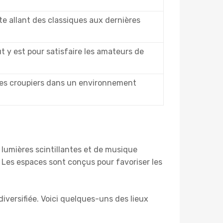
e allant des classiques aux dernières
ut y est pour satisfaire les amateurs de
bles croupiers dans un environnement
e lumières scintillantes et de musique
 Les espaces sont conçus pour favoriser les
diversifiée. Voici quelques-uns des lieux