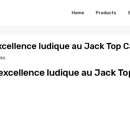
Home
Products
xcellence ludique au Jack Top C
ZED
excellence ludique au Jack T