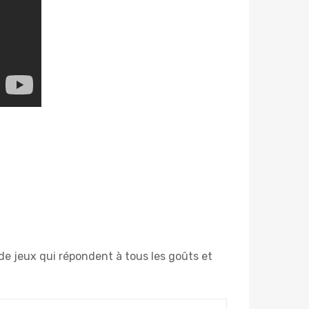
de jeux qui répondent à tous les goûts et