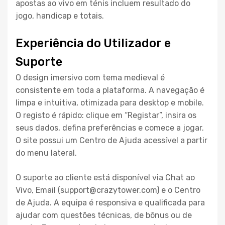
apostas ao vivo em ténis incluem resultado do
jogo, handicap e totais.
Experiência do Utilizador e
Suporte
O design imersivo com tema medieval é
consistente em toda a plataforma. A navegação é
limpa e intuitiva, otimizada para desktop e mobile.
O registo é rápido: clique em “Registar”, insira os
seus dados, defina preferências e comece a jogar.
O site possui um Centro de Ajuda acessível a partir
do menu lateral.
O suporte ao cliente está disponível via Chat ao
Vivo, Email (support@crazytower.com) e o Centro
de Ajuda. A equipa é responsiva e qualificada para
ajudar com questões técnicas, de bônus ou de