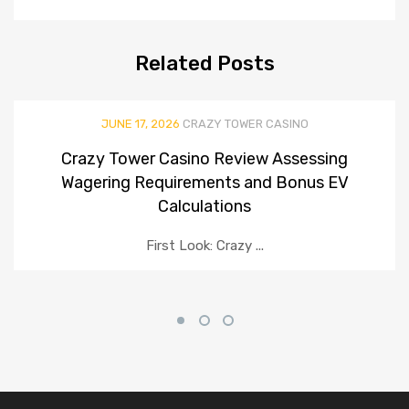
navigation
Related
Posts
JUNE 17, 2026
CRAZY TOWER СASINO
Crazy Tower Casino Review Assessing
Wagering Requirements and Bonus EV
Calculations
First Look: Crazy ...