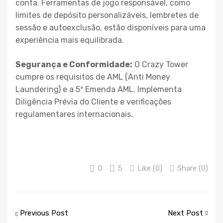
conta. Ferramentas de jogo responsável, como
limites de depósito personalizáveis, lembretes de
sessão e autoexclusão, estão disponíveis para uma
experiência mais equilibrada.
Segurança e Conformidade:
O Crazy Tower
cumpre os requisitos de AML (Anti Money
Laundering) e a 5ª Emenda AML. Implementa
Diligência Prévia do Cliente e verificações
regulamentares internacionais.
0
5
Like (
0
)
Share (0)
Post
Previous Post
Next Post