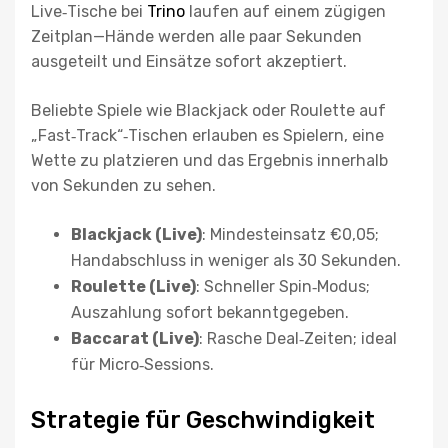
Live‑Tische bei
Trino
laufen auf einem zügigen
Zeitplan—Hände werden alle paar Sekunden
ausgeteilt und Einsätze sofort akzeptiert.
Beliebte Spiele wie Blackjack oder Roulette auf
„Fast‑Track“‑Tischen erlauben es Spielern, eine
Wette zu platzieren und das Ergebnis innerhalb
von Sekunden zu sehen.
Blackjack (Live)
: Mindesteinsatz €0,05;
Handabschluss in weniger als 30 Sekunden.
Roulette (Live)
: Schneller Spin‑Modus;
Auszahlung sofort bekanntgegeben.
Baccarat (Live)
: Rasche Deal‑Zeiten; ideal
für Micro‑Sessions.
Strategie für Geschwindigkeit