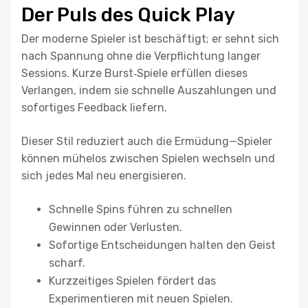
Der Puls des Quick Play
Der moderne Spieler ist beschäftigt; er sehnt sich
nach Spannung ohne die Verpflichtung langer
Sessions. Kurze Burst‑Spiele erfüllen dieses
Verlangen, indem sie schnelle Auszahlungen und
sofortiges Feedback liefern.
Dieser Stil reduziert auch die Ermüdung—Spieler
können mühelos zwischen Spielen wechseln und
sich jedes Mal neu energisieren.
Schnelle Spins führen zu schnellen
Gewinnen oder Verlusten.
Sofortige Entscheidungen halten den Geist
scharf.
Kurzzeitiges Spielen fördert das
Experimentieren mit neuen Spielen.