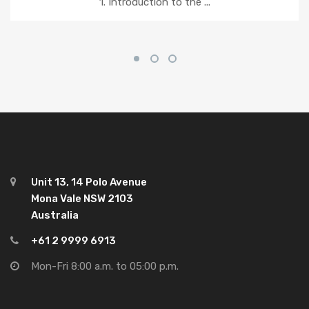
1. Introduction to the ...
Unit 13, 14 Polo Avenue
Mona Vale NSW 2103
Australia
+61 2 9999 6913
Mon-Fri 8:00 a.m. to 05:00 p.m.