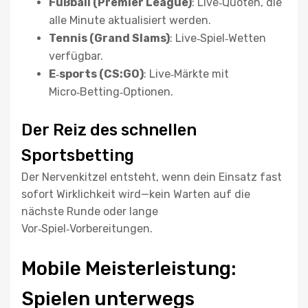
Fußball (Premier League)
: Live‑Quoten, die
alle Minute aktualisiert werden.
Tennis (Grand Slams)
: Live‑Spiel‑Wetten
verfügbar.
E‑sports (CS:GO)
: Live‑Märkte mit
Micro‑Betting‑Optionen.
Der Reiz des schnellen
Sportsbetting
Der Nervenkitzel entsteht, wenn dein Einsatz fast
sofort Wirklichkeit wird—kein Warten auf die
nächste Runde oder lange
Vor‑Spiel‑Vorbereitungen.
Mobile Meisterleistung:
Spielen unterwegs