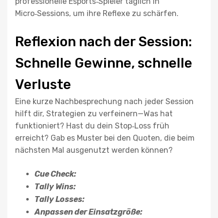
professionelle Esports‑Spieler täglich in
Micro‑Sessions, um ihre Reflexe zu schärfen.
Reflexion nach der Session:
Schnelle Gewinne, schnelle
Verluste
Eine kurze Nachbesprechung nach jeder Session
hilft dir, Strategien zu verfeinern—Was hat
funktioniert? Hast du dein Stop‑Loss früh
erreicht? Gab es Muster bei den Quoten, die beim
nächsten Mal ausgenutzt werden können?
Cue Check:
Tally Wins:
Tally Losses:
Anpassen der Einsatzgröße: