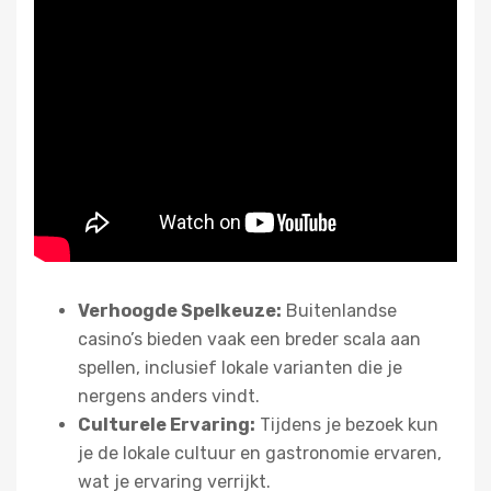
Verhoogde Spelkeuze:
Buitenlandse
casino’s bieden vaak een breder scala aan
spellen, inclusief lokale varianten die je
nergens anders vindt.
Culturele Ervaring:
Tijdens je bezoek kun
je de lokale cultuur en gastronomie ervaren,
wat je ervaring verrijkt.