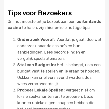
Tips voor Bezoekers
Om het meeste uit je bezoek aan een
buitenlands
casino
te halen, zijn hier enkele nuttige tips:
Onderzoek Vooraf:
Voordat je gaat, doe wat
onderzoek naar de casino’s en hun
aanbiedingen. Lees beoordelingen en
vergelijk speelautomaten.
Stel een Budget In:
Het is belangrijk om een
budget vast te stellen en je eraan te houden.
Gokken kan snel verslavend worden, dus
wees verantwoordelijk.
Probeer Lokale Spellen:
Vergeet niet om
lokale spelvarianten uit te proberen. Deze
kunnen unieke eigenschappen hebben die