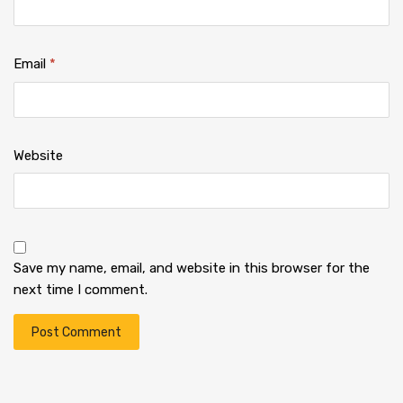
Email
*
Website
Save my name, email, and website in this browser for the
next time I comment.