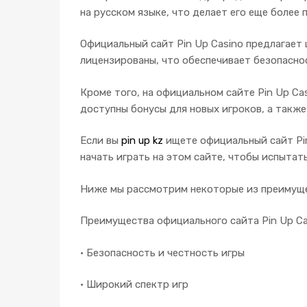
на русском языке, что делает его еще более
Официальный сайт Pin Up Casino предлагает ш
лицензированы, что обеспечивает безопаснос
Кроме того, на официальном сайте Pin Up Ca
доступны бонусы для новых игроков, а также
Если вы
pin up kz
ищете официальный сайт Pin
начать играть на этом сайте, чтобы испытат
Ниже мы рассмотрим некоторые из преимущест
Преимущества официального сайта Pin Up Ca
• Безопасность и честность игры
• Широкий спектр игр