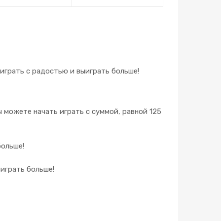
 играть с радостью и выиграть больше!
ы можете начать играть с суммой, равной 125
больше!
ыиграть больше!