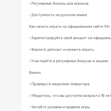
• Регулярные бонусы для игроков
• Доступность на русском языке
Как начать играть на официальном сайте Pin 
• Зарегистрируйте свой аккаунт на официал
• Внесите депозит и начните играть
• Участвуйте в регулярных бонусах и акциях
Важно:
• Проверьте лицензию оператора
• Убедитесь, что вы достигли возраста 18 ле
• Читайте условия и правила игры