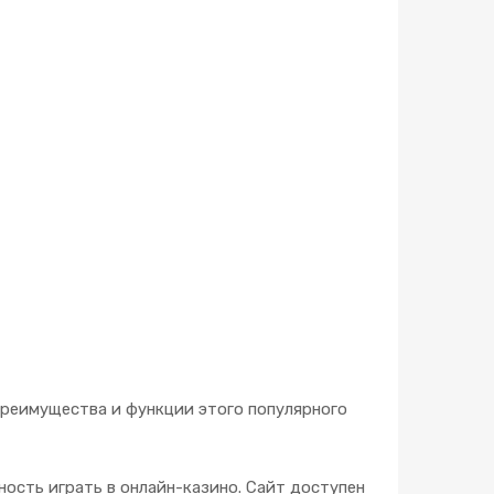
 преимущества и функции этого популярного
ность играть в онлайн-казино. Сайт доступен