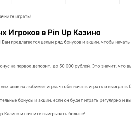
ачните играть!
х Игроков в Pin Up Казино
k! Вам предлагается целый ряд бонусов и акций, чтобы начать
онус на первое депозит, до 50 000 рублей. Это значит, что в
тных спин на любимые игры, чтобы начать играть и выиграть 
ельные бонусы и акции, если он будет играть регулярно и в
Up Казино и начните выигрывать больше!