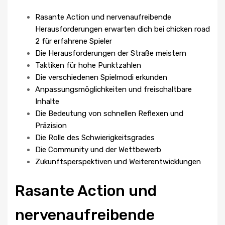
Rasante Action und nervenaufreibende
Herausforderungen erwarten dich bei chicken road
2 für erfahrene Spieler
Die Herausforderungen der Straße meistern
Taktiken für hohe Punktzahlen
Die verschiedenen Spielmodi erkunden
Anpassungsmöglichkeiten und freischaltbare
Inhalte
Die Bedeutung von schnellen Reflexen und
Präzision
Die Rolle des Schwierigkeitsgrades
Die Community und der Wettbewerb
Zukunftsperspektiven und Weiterentwicklungen
Rasante Action und
nervenaufreibende