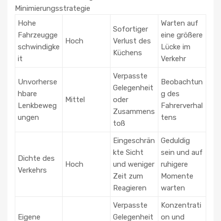
Minimierungsstrategie
Hohe
Warten auf
Sofortiger
Fahrzeugge
eine größere
Hoch
Verlust des
schwindigke
Lücke im
Küchens
it
Verkehr
Verpasste
Unvorherse
Beobachtun
Gelegenheit
hbare
g des
Mittel
oder
Lenkbeweg
Fahrerverhal
Zusammens
ungen
tens
toß
Eingeschrän
Geduldig
kte Sicht
sein und auf
Dichte des
Hoch
und weniger
ruhigere
Verkehrs
Zeit zum
Momente
Reagieren
warten
Verpasste
Konzentrati
Eigene
Gelegenheit
on und