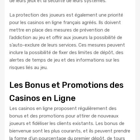
de leurs jeux et la sécurité de leurs systèmes.
La protection des joueurs est également une priorité
pour les casinos en ligne français agréés. Ils doivent
mettre en place des mesures de prévention de
l’addiction au jeu et offrir aux joueurs la possibilité de
s’auto-exclure de leurs services. Ces mesures peuvent
inclure la possibilité de fixer des limites de dépôt, des
alertes de temps de jeu et des informations sur les
risques liés au jeu.
Les Bonus et Promotions des
Casinos en Ligne
Les casinos en ligne proposent régulièrement des
bonus et des promotions pour attirer de nouveaux
joueurs et fidéliser les clients existants. Les bonus de
bienvenue sont les plus courants, et ils peuvent prendre
la forme d’un pourcentage du premier dépôt, de tours