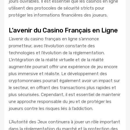
jours ouvrables. Il est essentiel que les casinos en ligne
utilisent des protocoles de sécurité stricts pour
protéger les informations financières des joueurs.
L’avenir du Casino Français en Ligne
L’avenir du casino français en ligne s’annonce
prometteur, avec l’évolution constante des
technologies et l’évolution de la réglementation.
L’intégration de la réalité virtuelle et de la réalité
augmentée pourrait offrir une expérience de jeu encore
plus immersive et réaliste. Le développement des
cryptomonnaies pourrait également avoir un impact sur
le secteur, en offrant des transactions plus rapides et
plus sécurisées. Cependant, il est essentiel de maintenir
une approche responsable du jeu et de protéger les
joueurs contre les risques liés à l’addiction.
L’Autorité des Jeux continuera à jouer un rôle important
dans la réglementation du marché et la protection des