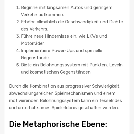
Beginne mit langsamen Autos und geringem
Verkehrsaufkommen.
Erhöhe allmählich die Geschwindigkeit und Dichte
des Verkehrs.
Führe neue Hindernisse ein, wie LKWs und
Motorräder.
Implementiere Power-Ups und spezielle
Gegenstände.
Biete ein Belohnungssystem mit Punkten, Leveln
und kosmetischen Gegenständen.
Durch die Kombination aus progressiver Schwierigkeit,
abwechslungsreichen Spielmechanismen und einem
motivierenden Belohnungssystem kann ein fesselndes
und unterhaltsames Spielerlebnis geschaffen werden.
Die Metaphorische Ebene: