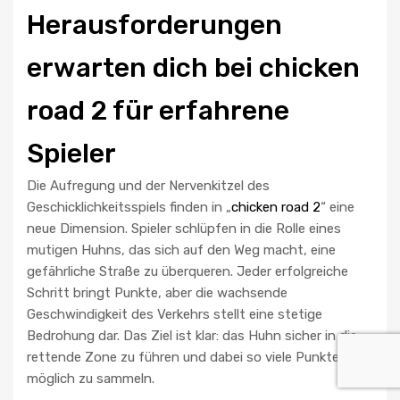
Herausforderungen
erwarten dich bei chicken
road 2 für erfahrene
Spieler
Die Aufregung und der Nervenkitzel des
Geschicklichkeitsspiels finden in „
chicken road 2
“ eine
neue Dimension. Spieler schlüpfen in die Rolle eines
mutigen Huhns, das sich auf den Weg macht, eine
gefährliche Straße zu überqueren. Jeder erfolgreiche
Schritt bringt Punkte, aber die wachsende
Geschwindigkeit des Verkehrs stellt eine stetige
Bedrohung dar. Das Ziel ist klar: das Huhn sicher in die
rettende Zone zu führen und dabei so viele Punkte wie
möglich zu sammeln.