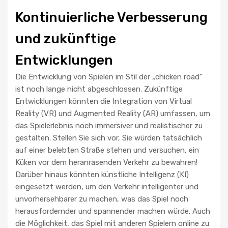
Kontinuierliche Verbesserung
und zukünftige
Entwicklungen
Die Entwicklung von Spielen im Stil der „chicken road“
ist noch lange nicht abgeschlossen. Zukünftige
Entwicklungen könnten die Integration von Virtual
Reality (VR) und Augmented Reality (AR) umfassen, um
das Spielerlebnis noch immersiver und realistischer zu
gestalten. Stellen Sie sich vor, Sie würden tatsächlich
auf einer belebten Straße stehen und versuchen, ein
Küken vor dem heranrasenden Verkehr zu bewahren!
Darüber hinaus könnten künstliche Intelligenz (KI)
eingesetzt werden, um den Verkehr intelligenter und
unvorhersehbarer zu machen, was das Spiel noch
herausfordernder und spannender machen würde. Auch
die Möglichkeit, das Spiel mit anderen Spielern online zu