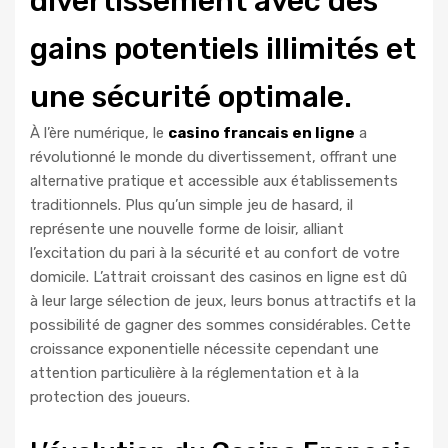
divertissement avec des
gains potentiels illimités et
une sécurité optimale.
À l’ère numérique, le
casino francais en ligne
a
révolutionné le monde du divertissement, offrant une
alternative pratique et accessible aux établissements
traditionnels. Plus qu’un simple jeu de hasard, il
représente une nouvelle forme de loisir, alliant
l’excitation du pari à la sécurité et au confort de votre
domicile. L’attrait croissant des casinos en ligne est dû
à leur large sélection de jeux, leurs bonus attractifs et la
possibilité de gagner des sommes considérables. Cette
croissance exponentielle nécessite cependant une
attention particulière à la réglementation et à la
protection des joueurs.