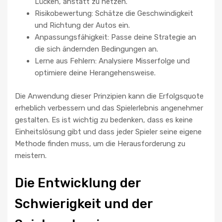
Lücken, anstatt zu hetzen.
Risikobewertung: Schätze die Geschwindigkeit
und Richtung der Autos ein.
Anpassungsfähigkeit: Passe deine Strategie an
die sich ändernden Bedingungen an.
Lerne aus Fehlern: Analysiere Misserfolge und
optimiere deine Herangehensweise.
Die Anwendung dieser Prinzipien kann die Erfolgsquote
erheblich verbessern und das Spielerlebnis angenehmer
gestalten. Es ist wichtig zu bedenken, dass es keine
Einheitslösung gibt und dass jeder Spieler seine eigene
Methode finden muss, um die Herausforderung zu
meistern.
Die Entwicklung der
Schwierigkeit und der