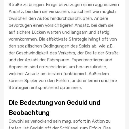
Straße zu bringen. Einige bevorzugen einen aggressiven
Ansatz, bei dem sie versuchen, so schnell wie möglich
zwischen den Autos hindurchzuschlüpfen. Andere
bevorzugen einen vorsichtigeren Ansatz, bei dem sie
auf sichere Lücken warten und langsam und stetig
vorankommen. Die effektivste Strategie hängt oft von
den spezifischen Bedingungen des Spiels ab, wie z.B.
der Geschwindigkeit des Verkehrs, der Breite der Straße
und der Anzahl der Fahrspuren. Experimentieren und
Anpassen sind entscheidend, um herauszufinden,
welcher Ansatz am besten funktioniert. Außerdem
können Spieler von den Fehlern anderer lernen und ihre
Strategien entsprechend optimieren.
Die Bedeutung von Geduld und
Beobachtung
Obwohl es verlockend sein mag, sofort in Aktion zu
treten, ist Geduld oft der Schlüssel zum Erfolg. Das