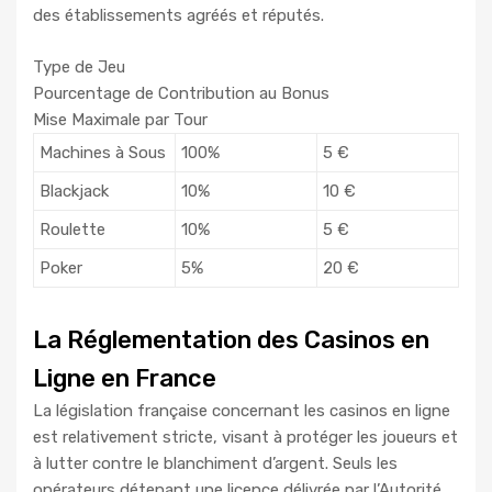
des établissements agréés et réputés.
Type de Jeu
Pourcentage de Contribution au Bonus
Mise Maximale par Tour
Machines à Sous
100%
5 €
Blackjack
10%
10 €
Roulette
10%
5 €
Poker
5%
20 €
La Réglementation des Casinos en
Ligne en France
La législation française concernant les casinos en ligne
est relativement stricte, visant à protéger les joueurs et
à lutter contre le blanchiment d’argent. Seuls les
opérateurs détenant une licence délivrée par l’Autorité