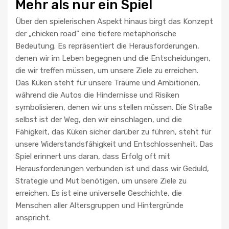
Mehr als nur ein Spiel
Über den spielerischen Aspekt hinaus birgt das Konzept
der „chicken road“ eine tiefere metaphorische
Bedeutung. Es repräsentiert die Herausforderungen,
denen wir im Leben begegnen und die Entscheidungen,
die wir treffen müssen, um unsere Ziele zu erreichen.
Das Küken steht für unsere Träume und Ambitionen,
während die Autos die Hindernisse und Risiken
symbolisieren, denen wir uns stellen müssen. Die Straße
selbst ist der Weg, den wir einschlagen, und die
Fähigkeit, das Küken sicher darüber zu führen, steht für
unsere Widerstandsfähigkeit und Entschlossenheit. Das
Spiel erinnert uns daran, dass Erfolg oft mit
Herausforderungen verbunden ist und dass wir Geduld,
Strategie und Mut benötigen, um unsere Ziele zu
erreichen. Es ist eine universelle Geschichte, die
Menschen aller Altersgruppen und Hintergründe
anspricht.