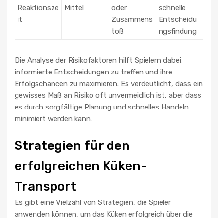
Reaktionsze
Mittel
oder
schnelle
it
Zusammens
Entscheidu
toß
ngsfindung
Die Analyse der Risikofaktoren hilft Spielern dabei,
informierte Entscheidungen zu treffen und ihre
Erfolgschancen zu maximieren. Es verdeutlicht, dass ein
gewisses Maß an Risiko oft unvermeidlich ist, aber dass
es durch sorgfältige Planung und schnelles Handeln
minimiert werden kann.
Strategien für den
erfolgreichen Küken-
Transport
Es gibt eine Vielzahl von Strategien, die Spieler
anwenden können, um das Küken erfolgreich über die