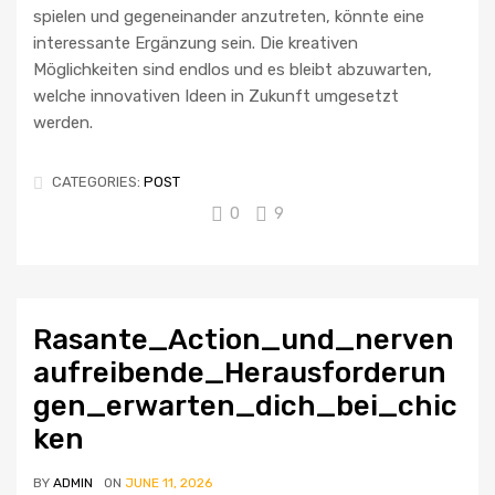
spielen und gegeneinander anzutreten, könnte eine
interessante Ergänzung sein. Die kreativen
Möglichkeiten sind endlos und es bleibt abzuwarten,
welche innovativen Ideen in Zukunft umgesetzt
werden.
CATEGORIES:
POST
0
9
Rasante_Action_und_nerven
aufreibende_Herausforderun
gen_erwarten_dich_bei_chic
ken
BY
ADMIN
ON
JUNE 11, 2026