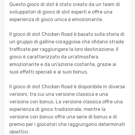
Questo gioco di slot è stato creato da un team di
sviluppatori di gioco di slot esperti e offre una
esperienza di gioco unica e emozionante.
Il gioco di slot Chicken Road è basato sulla storia di
un gruppo di galline coraggiose che sfidano strade
trafficate per raggiungere la loro destinazione. Il
gioco è caratterizzato da un’atmosfera
emozionante e da un’azione costante, grazie ai
suoi effetti speciali e ai suoi bonus.
Il gioco di slot Chicken Road è disponibile in diverse
versioni, tra cui una versione classica e una
versione con bonus. La versione classica offre una
esperienza di gioco tradizionale, mentre la
versione con bonus offre una serie di bonus e di
premio per i giocatori che raggiungono determinati
obiettivi.