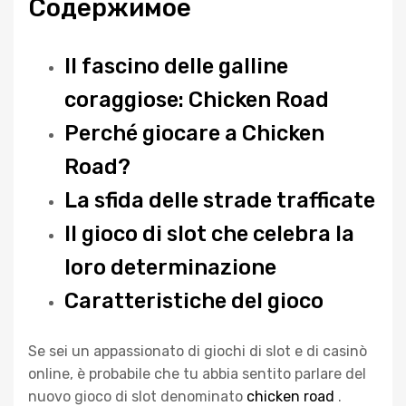
Содержимое
Il fascino delle galline
coraggiose: Chicken Road
Perché giocare a Chicken
Road?
La sfida delle strade trafficate
Il gioco di slot che celebra la
loro determinazione
Caratteristiche del gioco
Se sei un appassionato di giochi di slot e di casinò
online, è probabile che tu abbia sentito parlare del
nuovo gioco di slot denominato
chicken road
.