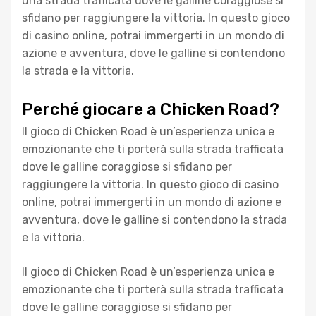
una strada trafficata dove le galline coraggiose si
sfidano per raggiungere la vittoria. In questo gioco
di casino online, potrai immergerti in un mondo di
azione e avventura, dove le galline si contendono
la strada e la vittoria.
Perché giocare a Chicken Road?
Il gioco di Chicken Road è un’esperienza unica e
emozionante che ti porterà sulla strada trafficata
dove le galline coraggiose si sfidano per
raggiungere la vittoria. In questo gioco di casino
online, potrai immergerti in un mondo di azione e
avventura, dove le galline si contendono la strada
e la vittoria.
Il gioco di Chicken Road è un’esperienza unica e
emozionante che ti porterà sulla strada trafficata
dove le galline coraggiose si sfidano per