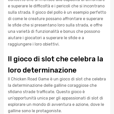
e superare le difficoltà e i pericoli che si incontrano
sulla strada. Il gioco del pollo è un esempio perfetto
di come le creature possano affrontare e superare
le sfide che si presentano loro sulla strada, e offre
una varietà di funzionalità e bonus che possono
aiutare i giocatori a superare le sfide e a
raggiungere i loro obiettivi.
Il gioco di slot che celebra la
loro determinazione
Il Chicken Road Game è un gioco di slot che celebra
la determinazione delle galline coraggiose che
sfidano strade trafficate. Questo gioco è
un’opportunità unica per gli appassionati di slot di
esplorare un mondo di avventura e azione, dove le
galline sono le protagoniste.