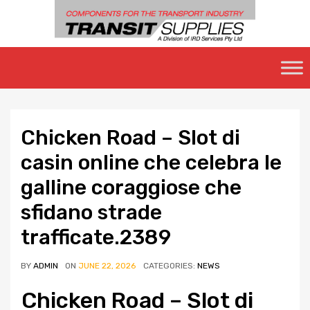
Skip
to
content
Chicken Road – Slot di
casin online che celebra le
galline coraggiose che
sfidano strade
trafficate.2389
BY
ADMIN
ON
JUNE 22, 2026
CATEGORIES:
NEWS
Chicken Road – Slot di