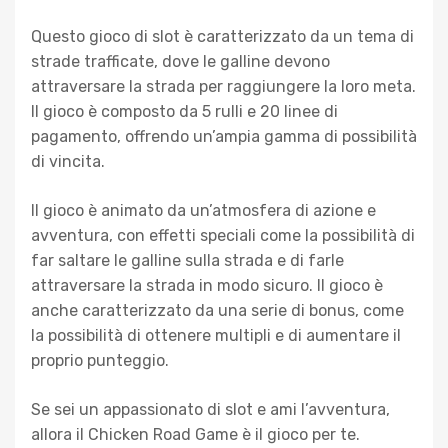
Questo gioco di slot è caratterizzato da un tema di
strade trafficate, dove le galline devono
attraversare la strada per raggiungere la loro meta.
Il gioco è composto da 5 rulli e 20 linee di
pagamento, offrendo un’ampia gamma di possibilità
di vincita.
Il gioco è animato da un’atmosfera di azione e
avventura, con effetti speciali come la possibilità di
far saltare le galline sulla strada e di farle
attraversare la strada in modo sicuro. Il gioco è
anche caratterizzato da una serie di bonus, come
la possibilità di ottenere multipli e di aumentare il
proprio punteggio.
Se sei un appassionato di slot e ami l’avventura,
allora il Chicken Road Game è il gioco per te.