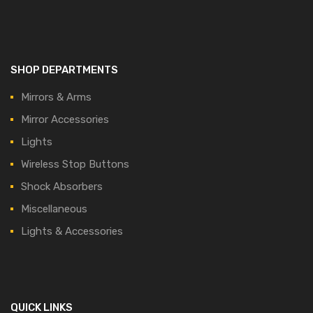
SHOP DEPARTMENTS
Mirrors & Arms
Mirror Accessories
Lights
Wireless Stop Buttons
Shock Absorbers
Miscellaneous
Lights & Accessories
QUICK LINKS