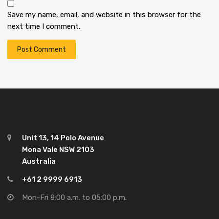
Save my name, email, and website in this browser for the
next time I comment.
Unit 13, 14 Polo Avenue
Mona Vale NSW 2103
Australia
+61 2 9999 6913
Mon-Fri 8:00 a.m. to 05:00 p.m.