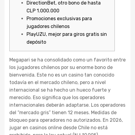
DirectionBet, otro bono de hasta
CLP 1.000.000
Promociones exclusivas para
jugadores chilenos
PlayUZU, mejor para giros gratis sin
depósito
Megapari se ha consolidado como un favorito entre
los jugadores chilenos por su enorme bono de
bienvenida. Este no es un casino tan conocido
todavía en el mercado chileno, pero a nivel
internacional se ha hecho un hueco fuerte y
merecido. Eso significa que los operadores
internacionales deberán adaptarse. Los operadores
del “mercado gris” tienen 12 meses. Medidas de
bloqueo para operadores no autorizados. En 2026,
jugar en casinos online desde Chile no está