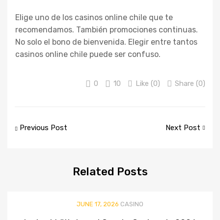
Elige uno de los casinos online chile que te
recomendamos. También promociones continuas.
No solo el bono de bienvenida. Elegir entre tantos
casinos online chile puede ser confuso.
0
10
Like (
0
)
Share (0)
Post
Previous Post
Next Post
navigation
Related
Posts
JUNE 17, 2026
CASINO