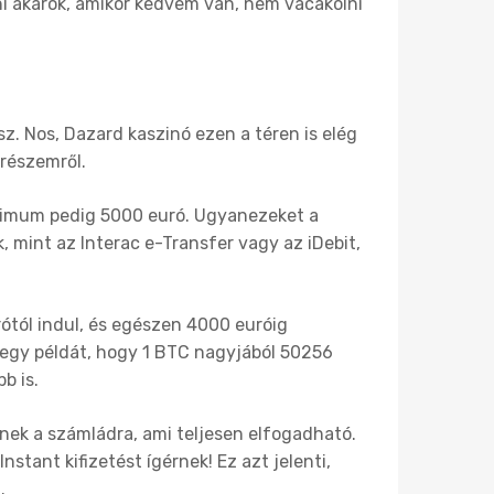
ani akarok, amikor kedvem van, nem vacakolni
z. Nos, Dazard kaszinó ezen a téren is elég
 részemről.
aximum pedig 5000 euró. Ugyanezeket a
, mint az Interac e-Transfer vagy az iDebit,
ótól indul, és egészen 4000 euróig
m egy példát, hogy 1 BTC nagyjából 50256
b is.
 érnek a számládra, ami teljesen elfogadható.
tant kifizetést ígérnek! Ez azt jelenti,
.