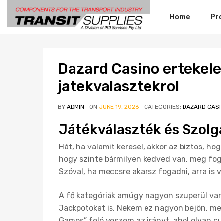
Home
Pr
Dazard Casino ertekele
jatekvalasztekrol
BY
ADMIN
ON
JUNE 19, 2026
CATEGORIES:
DAZARD CAS
Játékválaszték és Szolgá
Hát, ha valamit keresel, akkor az biztos, ho
hogy szinte bármilyen kedved van, meg fogod 
Szóval, ha meccsre akarsz fogadni, arra is
A fő kategóriák amúgy nagyon szuperül vann
Jackpotokat is. Nekem ez nagyon bejön, mert
Games” felé veszem az irányt, ahol olyan c