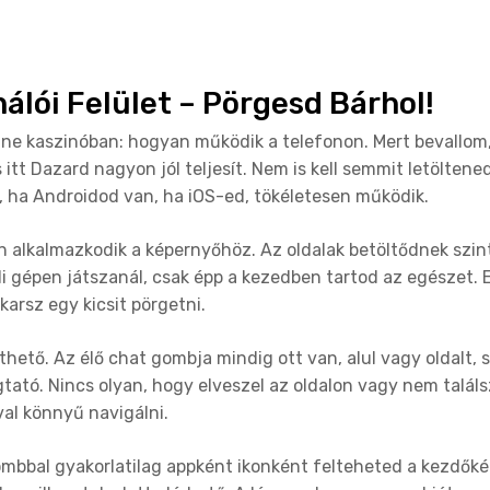
álói Felület – Pörgesd Bárhol!
ine kaszinóban: hogyan működik a telefonon. Mert bevallom
itt Dazard nagyon jól teljesít. Nem is kell semmit letöltene
, ha Androidod van, ha iOS-ed, tökéletesen működik.
 alkalmazkodik a képernyőhöz. Az oldalak betöltődnek szin
i gépen játszanál, csak épp a kezedben tartod az egészet.
rsz egy kicsit pörgetni.
rthető. Az élő chat gombja mindig ott van, alul vagy oldalt,
ató. Nincs olyan, hogy elveszel az oldalon vagy nem találs
al könnyű navigálni.
ombbal gyakorlatilag appként ikonként felteheted a kezdőké