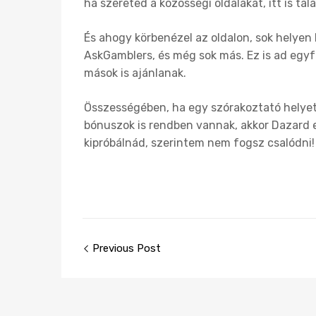
ha szereted a közösségi oldalakat, itt is talá
És ahogy körbenézel az oldalon, sok helyen
AskGamblers, és még sok más. Ez is ad egy
mások is ajánlanak.
Összességében, ha egy szórakoztató helyet 
bónuszok is rendben vannak, akkor Dazard e
kipróbálnád, szerintem nem fogsz csalódni!
Post
Previous Post
navigation