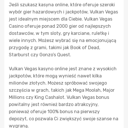
Jeśli szukasz kasyna online, które oferuje szeroki
wybór gier hazardowych i jackpotów, Vulkan Vegas
jest idealnym miejscem dla Ciebie. Vulkan Vegas
Casino oferuje ponad 2000 gier od najlepszych
dostawców, w tym sloty, gry karciane, ruletkę i
wiele innych. Możesz wybrać się na emocjonującą
przygodę z grami, takimi jak Book of Dead,
Starburst czy Gonzo’s Quest.
Vulkan Vegas kasyno online jest znane z wysokich
jackpotów, które mogą wynieść nawet kilka
milionów złotych. Możesz spróbować swojego
szczęścia w grach, takich jak Mega Moolah, Major
Millions czy King Cashalot. Vulkan Vegas bonus
powitalny jest również bardzo atrakcyjny,
ponieważ oferuje 100% bonus na pierwszy
depozyt, co pozwala Ci zwiększyć swoje szanse na
wygraną.