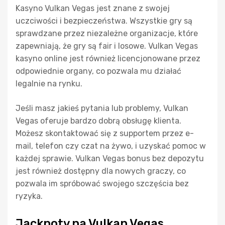
Kasyno Vulkan Vegas jest znane z swojej
uczciwości i bezpieczeństwa. Wszystkie gry są
sprawdzane przez niezależne organizacje, które
zapewniają, że gry są fair i losowe. Vulkan Vegas
kasyno online jest również licencjonowane przez
odpowiednie organy, co pozwala mu działać
legalnie na rynku.
Jeśli masz jakieś pytania lub problemy, Vulkan
Vegas oferuje bardzo dobrą obsługę klienta.
Możesz skontaktować się z supportem przez e-
mail, telefon czy czat na żywo, i uzyskać pomoc w
każdej sprawie. Vulkan Vegas bonus bez depozytu
jest również dostępny dla nowych graczy, co
pozwala im spróbować swojego szczęścia bez
ryzyka.
Jackpoty na Vulkan Vegas