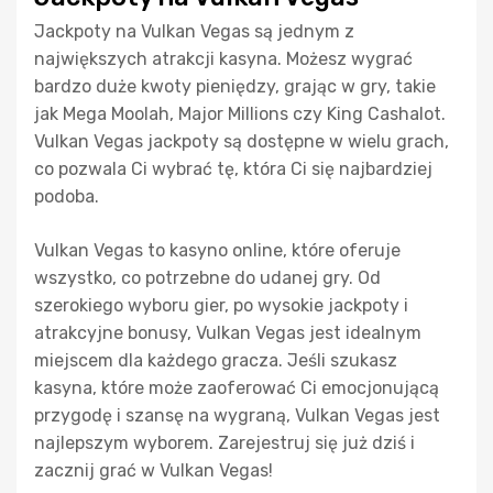
Jackpoty na Vulkan Vegas są jednym z
największych atrakcji kasyna. Możesz wygrać
bardzo duże kwoty pieniędzy, grając w gry, takie
jak Mega Moolah, Major Millions czy King Cashalot.
Vulkan Vegas jackpoty są dostępne w wielu grach,
co pozwala Ci wybrać tę, która Ci się najbardziej
podoba.
Vulkan Vegas to kasyno online, które oferuje
wszystko, co potrzebne do udanej gry. Od
szerokiego wyboru gier, po wysokie jackpoty i
atrakcyjne bonusy, Vulkan Vegas jest idealnym
miejscem dla każdego gracza. Jeśli szukasz
kasyna, które może zaoferować Ci emocjonującą
przygodę i szansę na wygraną, Vulkan Vegas jest
najlepszym wyborem. Zarejestruj się już dziś i
zacznij grać w Vulkan Vegas!