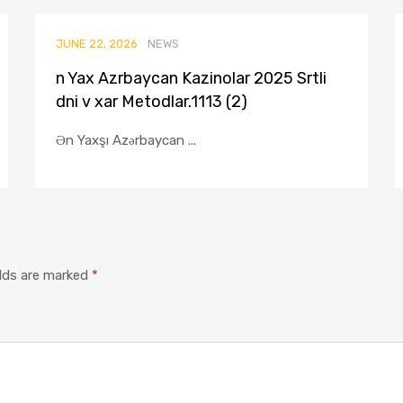
JUNE 22, 2026
NEWS
n Yax Azrbaycan Kazinolar 2025 Srtli
dni v xar Metodlar.1113 (2)
Ən Yaxşı Azərbaycan ...
elds are marked
*