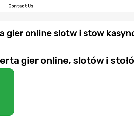
Contact Us
a gier online slotw i stow kasy
erta gier online, slotów i st