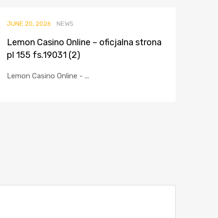
JUNE 20, 2026
NEWS
Lemon Casino Online – oficjalna strona
pl 155 fs.19031 (2)
Lemon Casino Online - ...