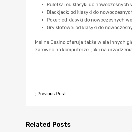
Ruletka: od klasyki do nowoczesnych we
Blackjack: od klasyki do nowoczesnych 
Poker: od klasyki do nowoczesnych wers
Gry slotowe: od klasyki do nowoczesnyc
Malina Casino oferuje także wiele innych gie
zarówno na komputerze, jak i na urządzeni
Post
Previous Post
navigation
Related
Posts