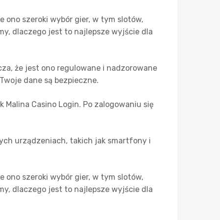
e ono szeroki wybór gier, w tym slotów,
y, dlaczego jest to najlepsze wyjście dla
cza, że jest ono regulowane i nadzorowane
e Twoje dane są bezpieczne.
nk Malina Casino Login. Po zalogowaniu się
ych urządzeniach, takich jak smartfony i
e ono szeroki wybór gier, w tym slotów,
y, dlaczego jest to najlepsze wyjście dla