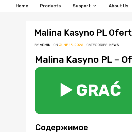
Home
Products
Support
About Us
Malina Kasyno PL Ofert
BY
ADMIN
ON
JUNE 13, 2026
CATEGORIES:
NEWS
Malina Kasyno PL – Of
▶️ GRAĆ
Содержимое