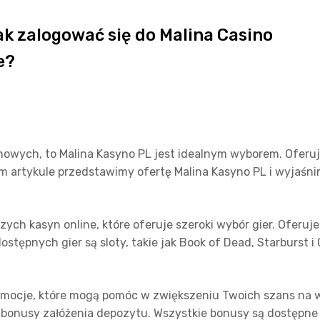
jak zalogować się do Malina Casino
e?
ynowych, to Malina Kasyno PL jest idealnym wyborem. Oferuj
 artykule przedstawimy ofertę Malina Kasyno PL i wyjaśnim
szych kasyn online, które oferuje szeroki wybór gier. Oferu
stępnych gier są sloty, takie jak Book of Dead, Starburst i 
promocje, które mogą pomóc w zwiększeniu Twoich szans na
i bonusy załóżenia depozytu. Wszystkie bonusy są dostępne 