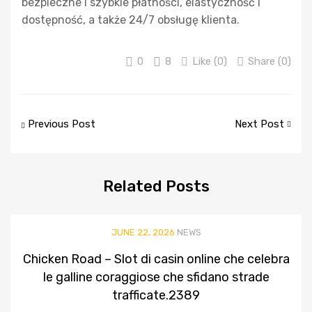
bezpieczne i szybkie płatności, elastyczność i
dostępność, a także 24/7 obsługę klienta.
0
8
Like (
0
)
Share (0)
Post
Previous Post
Next Post
navigation
Related
Posts
JUNE 22, 2026
NEWS
Chicken Road – Slot di casin online che celebra
le galline coraggiose che sfidano strade
trafficate.2389