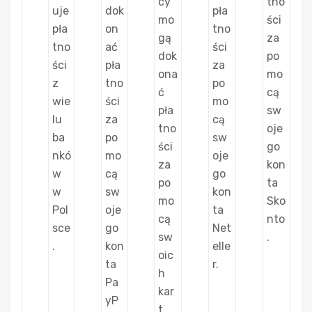
cy
tno
uje
dok
pła
mo
ści
pła
on
tno
gą
za
tno
ać
ści
dok
po
ści
pła
za
ona
mo
z
tno
po
ć
cą
wie
ści
mo
pła
sw
lu
za
cą
tno
oje
ba
po
sw
ści
go
nkó
mo
oje
za
kon
w
cą
go
po
ta
w
sw
kon
mo
Sko
Pol
oje
ta
cą
nto
sce
go
Net
sw
.
.
kon
elle
oic
ta
r.
h
Pa
kar
yP
t.