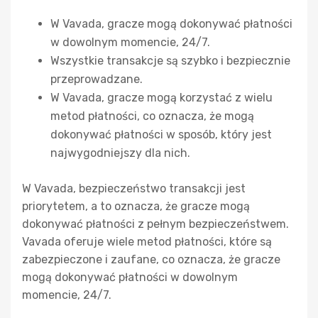
W Vavada, gracze mogą dokonywać płatności
w dowolnym momencie, 24/7.
Wszystkie transakcje są szybko i bezpiecznie
przeprowadzane.
W Vavada, gracze mogą korzystać z wielu
metod płatności, co oznacza, że mogą
dokonywać płatności w sposób, który jest
najwygodniejszy dla nich.
W Vavada, bezpieczeństwo transakcji jest
priorytetem, a to oznacza, że gracze mogą
dokonywać płatności z pełnym bezpieczeństwem.
Vavada oferuje wiele metod płatności, które są
zabezpieczone i zaufane, co oznacza, że gracze
mogą dokonywać płatności w dowolnym
momencie, 24/7.