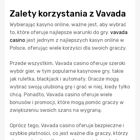
Zalety korzystania z Vavada
Wybierając kasyno online, ważne jest, aby wybrać
to, które oferuje najlepsze warunki do gry.
vavada
casino
jest jednym z najlepszych kasyn online w
Polsce, oferując wiele korzyści dla swoich graczy.
Przede wszystkim, Vavada casino oferuje szeroki
wybór gier, w tym popularne kasynowe gry, takie
jak ruletka, blackjack i automaty. Gracze mogą
wybrać swoją ulubioną grę i grać w niej, kiedy tylko
chcą. Ponadto, Vavada casino oferuje wiele
bonusów i promocji, które mogą pomóc graczy w
zwiększeniu swoich szans na wygraną.
Oprócz tego, Vavada casino oferuje bezpieczne i
szybkie płatności, co jest ważne dla graczy, którzy