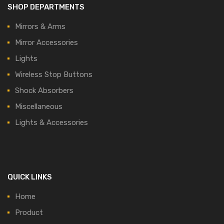
SHOP DEPARTMENTS
Mirrors & Arms
Mirror Accessories
Lights
Wireless Stop Buttons
Shock Absorbers
Miscellaneous
Lights & Accessories
QUICK LINKS
Home
Product