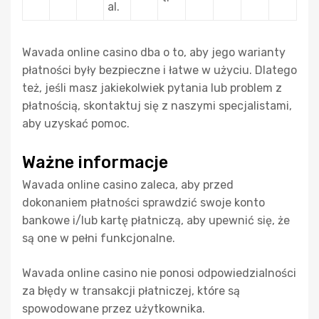
al.
Wavada online casino dba o to, aby jego warianty
płatności były bezpieczne i łatwe w użyciu. Dlatego
też, jeśli masz jakiekolwiek pytania lub problem z
płatnością, skontaktuj się z naszymi specjalistami,
aby uzyskać pomoc.
Ważne informacje
Wavada online casino zaleca, aby przed
dokonaniem płatności sprawdzić swoje konto
bankowe i/lub kartę płatniczą, aby upewnić się, że
są one w pełni funkcjonalne.
Wavada online casino nie ponosi odpowiedzialności
za błędy w transakcji płatniczej, które są
spowodowane przez użytkownika.