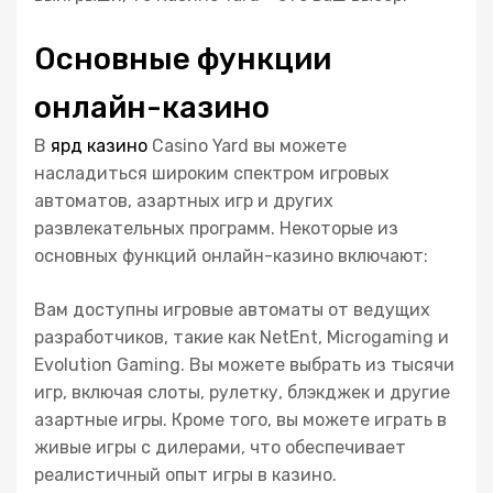
Основные функции
онлайн-казино
В
ярд казино
Casino Yard вы можете
насладиться широким спектром игровых
автоматов, азартных игр и других
развлекательных программ. Некоторые из
основных функций онлайн-казино включают:
Вам доступны игровые автоматы от ведущих
разработчиков, такие как NetEnt, Microgaming и
Evolution Gaming. Вы можете выбрать из тысячи
игр, включая слоты, рулетку, блэкджек и другие
азартные игры. Кроме того, вы можете играть в
живые игры с дилерами, что обеспечивает
реалистичный опыт игры в казино.