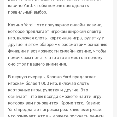
казино Yard, чтобы помочь вам сделать
правильный выбор.
Казино Yard – это популярное онлайн-казино,
которое предлагает игрокам широкий спектр
игр, включая слоты, карточные игры, рулетку и
другие. В этом обзоре мы рассмотрим основные
функции и возможности онлайн-казино, чтобы
помочь вам понять, что это за место и почему
оно стоит вашего внимания.
В первую очередь, Казино Yard предлагает
игрокам более 1 000 игр, включая слоты,
карточные игры, рулетку и другие. Это
означает, что вы всегда сможете найти игру,
которая вам понравится. Кроме того, Казино
Yard предлагает игрокам реальные выигрыши,
что означает, что вы можете получать деньги,