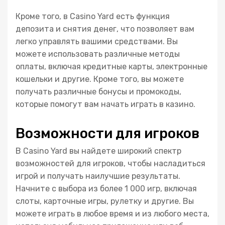
Кроме того, в Casino Yard есть функция
депозита и снятия денег, что позволяет вам
легко управлять вашими средствами. Вы
можете использовать различные методы
оплаты, включая кредитные карты, электронные
кошельки и другие. Кроме того, вы можете
получать различные бонусы и промокоды,
которые помогут вам начать играть в казино.
Возможности для игроков
В Casino Yard вы найдете широкий спектр
возможностей для игроков, чтобы насладиться
игрой и получать наилучшие результаты.
Начните с выбора из более 1 000 игр, включая
слоты, карточные игры, рулетку и другие. Вы
можете играть в любое время и из любого места,