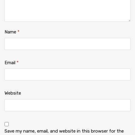
Name
*
Email
*
Website
Save my name, email, and website in this browser for the