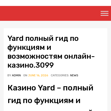
Skip
to
content
Yard полный гид по
функциям и
возможностям онлайн-
казино.3099
BY
ADMIN
ON
JUNE 16, 2026
CATEGORIES:
NEWS
Казино Yard – полный
гид по функциям и