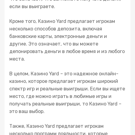
если вы выиграете.
Кроме того, Казино Yard предлагает игрокам
несколько способов депозита, включая
банковские карты, электронные деньги и
другие. Это означает, что вы можете
депонировать деньги в любое время и из любого
места.
В целом, Казино Yard – это надежное онлайн-
казино, которое предлагает игрокам широкий
спектр игр и реальные выигрыши. Если вы ищете
место, где можно играть в любимые игры и
получать реальные выигрыши, то Казино Yard –
это ваш выбор.
Также, Казино Yard предлагает игрокам
несколько программ лояльности, которые