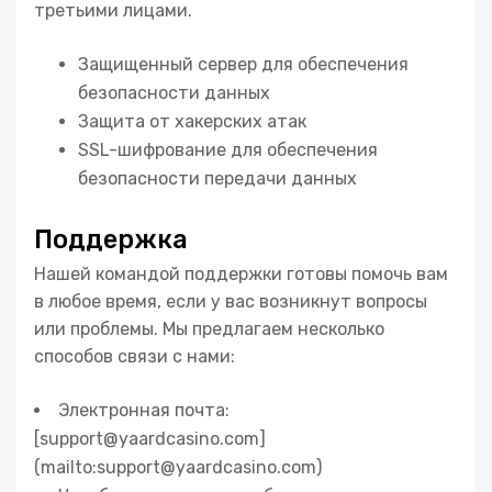
третьими лицами.
Защищенный сервер для обеспечения
безопасности данных
Защита от хакерских атак
SSL-шифрование для обеспечения
безопасности передачи данных
Поддержка
Нашей командой поддержки готовы помочь вам
в любое время, если у вас возникнут вопросы
или проблемы. Мы предлагаем несколько
способов связи с нами:
Электронная почта:
[support@yaardcasino.com]
(mailto:support@yaardcasino.com)