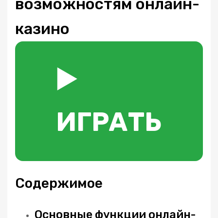
возможностям онлайн-
казино
▶️
ИГРАТЬ
Содержимое
Основные функции онлайн-