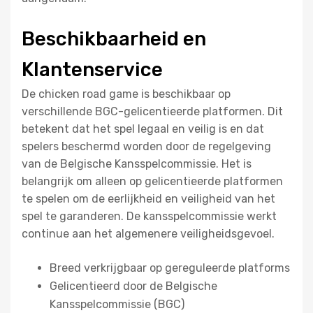
Beschikbaarheid en
Klantenservice
De chicken road game is beschikbaar op
verschillende BGC-gelicentieerde platformen. Dit
betekent dat het spel legaal en veilig is en dat
spelers beschermd worden door de regelgeving
van de Belgische Kansspelcommissie. Het is
belangrijk om alleen op gelicentieerde platformen
te spelen om de eerlijkheid en veiligheid van het
spel te garanderen. De kansspelcommissie werkt
continue aan het algemenere veiligheidsgevoel.
Breed verkrijgbaar op gereguleerde platforms
Gelicentieerd door de Belgische
Kansspelcommissie (BGC)