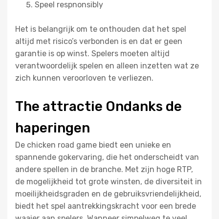
Speel respnonsibly
Het is belangrijk om te onthouden dat het spel
altijd met risico’s verbonden is en dat er geen
garantie is op winst. Spelers moeten altijd
verantwoordelijk spelen en alleen inzetten wat ze
zich kunnen veroorloven te verliezen.
The attractie Ondanks de
haperingen
De chicken road game biedt een unieke en
spannende gokervaring, die het onderscheidt van
andere spellen in de branche. Met zijn hoge RTP,
de mogelijkheid tot grote winsten, de diversiteit in
moeilijkheidsgraden en de gebruiksvriendelijkheid,
biedt het spel aantrekkingskracht voor een brede
waaier aan spelers. Wanneer simpelweg te veel