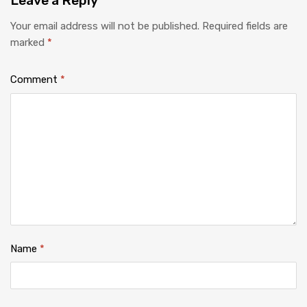
Leave
a Reply
Your email address will not be published.
Required fields are
marked
*
Comment
*
Name
*