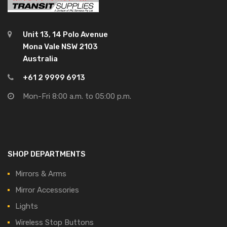
Unit 13, 14 Polo Avenue
Mona Vale NSW 2103
Australia
+61 2 9999 6913
Mon-Fri 8:00 a.m. to 05:00 p.m.
SHOP DEPARTMENTS
Mirrors & Arms
Mirror Accessories
Lights
Wireless Stop Buttons