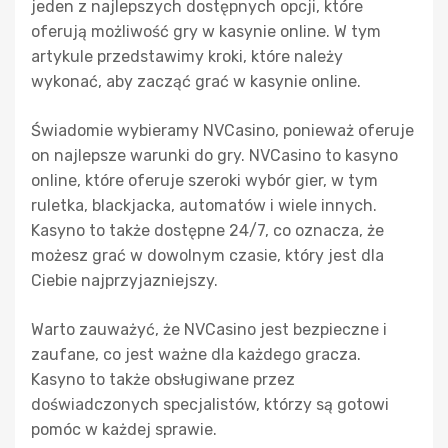
jeden z najlepszych dostępnych opcji, które
oferują możliwość gry w kasynie online. W tym
artykule przedstawimy kroki, które należy
wykonać, aby zacząć grać w kasynie online.
Świadomie wybieramy NVCasino, ponieważ oferuje
on najlepsze warunki do gry. NVCasino to kasyno
online, które oferuje szeroki wybór gier, w tym
ruletka, blackjacka, automatów i wiele innych.
Kasyno to także dostępne 24/7, co oznacza, że
możesz grać w dowolnym czasie, który jest dla
Ciebie najprzyjazniejszy.
Warto zauważyć, że NVCasino jest bezpieczne i
zaufane, co jest ważne dla każdego gracza.
Kasyno to także obsługiwane przez
doświadczonych specjalistów, którzy są gotowi
pomóc w każdej sprawie.