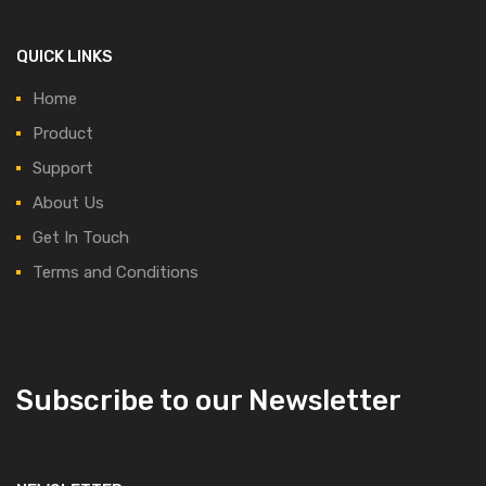
QUICK LINKS
Home
Product
Support
About Us
Get In Touch
Terms and Conditions
Subscribe to our Newsletter