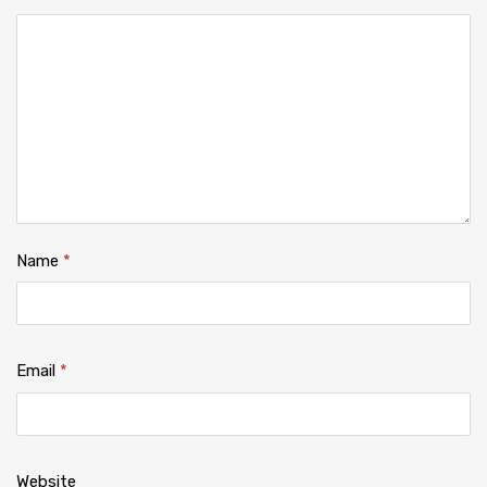
Name
*
Email
*
Website