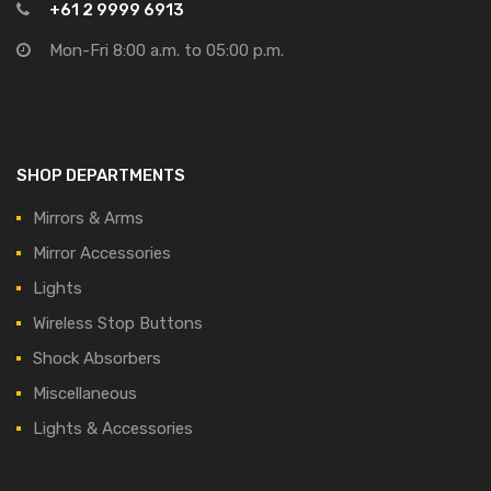
+61 2 9999 6913
Mon-Fri 8:00 a.m. to 05:00 p.m.
SHOP DEPARTMENTS
Mirrors & Arms
Mirror Accessories
Lights
Wireless Stop Buttons
Shock Absorbers
Miscellaneous
Lights & Accessories