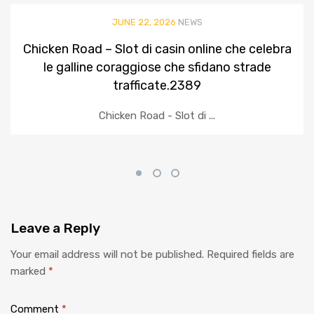
JUNE 22, 2026
NEWS
Chicken Road – Slot di casin online che celebra
le galline coraggiose che sfidano strade
trafficate.2389
Chicken Road - Slot di ...
Leave
a Reply
Your email address will not be published.
Required fields are
marked
*
Comment
*