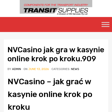
Skip
to
content
NVCasino jak gra w kasynie
online krok po kroku.909
BY
ADMIN
ON
JUNE 13, 2026
CATEGORIES:
NEWS
NVCasino – jak grać w
kasynie online krok po
kroku