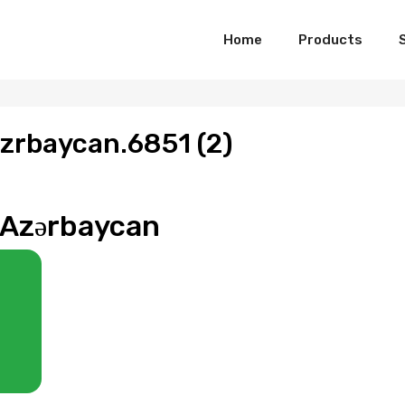
Home
Products
Azrbaycan.6851 (2)
 Azərbaycan