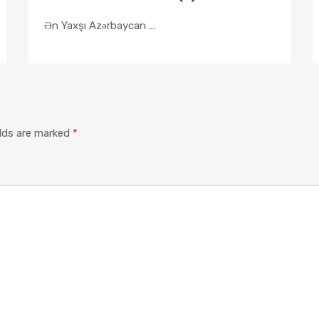
Ən Yaxşı Azərbaycan ...
elds are marked
*