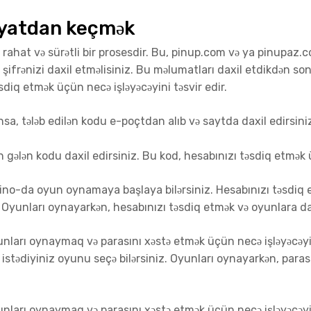
yyatdan keçmək
hat və sürətli bir prosesdir. Bu, pinup.com və ya pinupaz.
və şifrənizi daxil etməlisiniz. Bu məlumatları daxil etdikdən 
sdiq etmək üçün necə işləyəcəyini təsvir edir.
sa, tələb edilən kodu e-poçtdan alıb və saytda daxil edirsin
 gələn kodu daxil edirsiniz. Bu kod, hesabınızı təsdiq etmək ü
-da oyun oynamaya başlaya bilərsiniz. Hesabınızı təsdiq etd
iz. Oyunları oynayarkən, hesabınızı təsdiq etmək və oyunlara da
arı oynaymaq və parasını xəstə etmək üçün necə işləyəcəyini
və istədiyiniz oyunu seçə bilərsiniz. Oyunları oynayarkən, para
arı oynaymaq və parasını xəstə etmək üçün necə işləyəcəyini