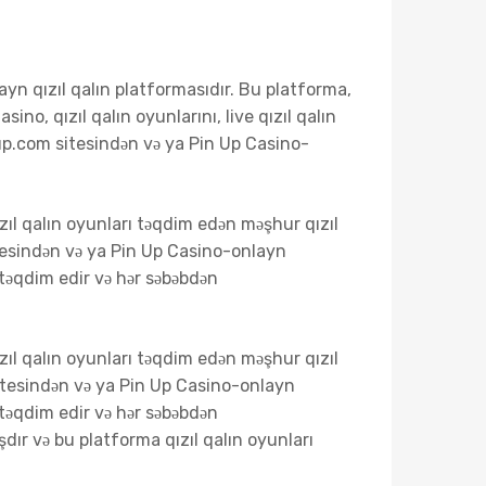
ayn qızıl qalın platformasıdır. Bu platforma,
ino, qızıl qalın oyunlarını, live qızıl qalın
nup.com sitesindən və ya Pin Up Casino-
zıl qalın oyunları təqdim edən məşhur qızıl
dresindən və ya Pin Up Casino-onlayn
 təqdim edir və hər səbəbdən
zıl qalın oyunları təqdim edən məşhur qızıl
sitesindən və ya Pin Up Casino-onlayn
 təqdim edir və hər səbəbdən
dır və bu platforma qızıl qalın oyunları