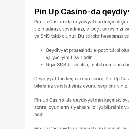
Pin Up Casino-da qeydi
Pin Up Casino-da qeydiyyatdan keçmək çox ra
sizin adınızı, soyadınızı, e-poçt adresinizi 
ya SMS tələb olunur. Bu tələblər hesabınızı tə
Qeydiyyat prosesində e-poçt tələbi olun
işləyəcəyini təsvir edir.
Əgər SMS tələbi olsa, mobil nömrənizdən
Qeydiyyatdan keçməkdan sonra, Pin Up Casino
bilərsiniz və istədiyiniz oyunu seçə bilərsin
Pin Up Casino-da qeydiyyatdan keçmək, oyunl
sonra, oyunların siyahısını izləyə bilərsiniz 
edir.
Pin Up Casino-da qeydiyyatdan keçmək, oyunl