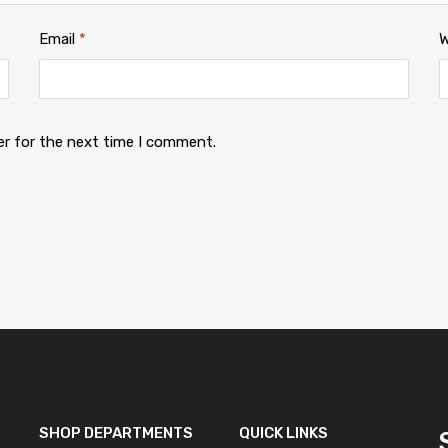
Email
*
W
er for the next time I comment.
SHOP DEPARTMENTS
QUICK LINKS