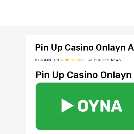
Pin Up Casino Onlayn 
BY
ADMIN
ON
JUNE 13, 2026
CATEGORIES:
NEWS
Pin Up Casino Onlayn
▶️ OYNA