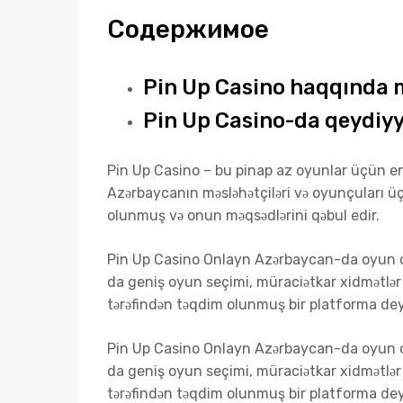
Содержимое
Pin Up Casino haqqında 
Pin Up Casino-da qeydiy
Pin Up Casino – bu pinap az oyunlar üçün en
Azərbaycanın məsləhətçiləri və oyunçuları üç
olunmuş və onun məqsədlərini qəbul edir.
Pin Up Casino Onlayn Azərbaycan-da oyun oy
da geniş oyun seçimi, müraciətkar xidmətlər
tərəfindən təqdim olunmuş bir platforma deyi
Pin Up Casino Onlayn Azərbaycan-da oyun oy
da geniş oyun seçimi, müraciətkar xidmətlər
tərəfindən təqdim olunmuş bir platforma deyi