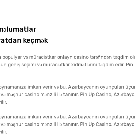
məlumatlar
yatdan keçmək
 populyar və müraciətkar onlayn casino tərəfindən təqdim ol
ün geniş seçimi və müraciətkar xidmətlərini təqdim edir. Pin
namanıza imkan verir və bu, Azərbaycanın oyunçuları üçün 
 və məşhur casino mənzili ilə tanınır. Pin Up Casino, Azərba
lir.
namanıza imkan verir və bu, Azərbaycanın oyunçuları üçün 
 və məşhur casino mənzili ilə tanınır. Pin Up Casino, Azərba
lir.