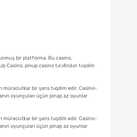
unmuş bir platforma. Bu casino,
 Up Casino, pinup casino tərəfindən təqdim
müraciətkar bir şans təqdim edir. Casino-
ycanın oyunçuları üçün pinap az oyunlar
müraciətkar bir şans təqdim edir. Casino-
ycanın oyunçuları üçün pinap az oyunlar